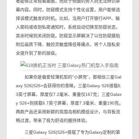
者能够正常观看画面，而处于侧面的旁人则无法辨识屏
幕内容。同时，防窥模式支持个性化设置，用户能够选
择该模式触发的时机。比如，当用户打开银行APP、输
入密码或收到私密通知时，系统自动切换至防窥状态，
其余时候则关闭防窥。防窥显示屏解决了以往防窥膜贴
附后画质下降、触控灵敏度降低等痛点，将个人隐私安
全提升到了新的层级。
如果你是偏爱轻薄机型的“小屏党”，那相信三星Gal
axy S26|S26+会获得你的青睐。三星Galaxy S26搭载6.
3英寸屏幕，厚度仅7.2毫米、重量仅167克；三星Galax
y S26+则搭载6.7英寸屏幕，厚度7.3毫米、重量190克。
两款产品还采用新颖的氛围岛相机模组设计，与背板流
畅过渡，带来了极为舒适的握持体验。
三星Galaxy S26|S26+搭载了专为Galaxy定制的第