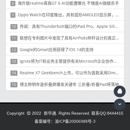
海外版realme真我GT 6 AI功能遭曝光 不愧是AI旗舰杀手
8
Oppo Watch在印度推出，具有弧形AMOLED显示屏，续航时间长达21天
9
传闻：具有Thunderbolt端口的iPad Pro，Apple Silicon iMac正在开发中
10
联想在专利图片中发现了具有AirPods样杆设计的真正无线耳塞
11
Google的Gmail应用获得了iOS 14的支持
12
Ignite将为IT和业务主管提供有关Microsoft企业协作平台发展方向的第一眼信息
13
Realme X7 Geekbench上市，可以作为首款采用Dimensity 800U的智能手机首次亮相
14
博主称明年是折叠屏爆发关键年 三折叠/折叠Pad将落地
15
新华通.
Copyright
2022
Rights Reserved. 联系QQ:8444415
备案编号：渝ICP备20006988号-3