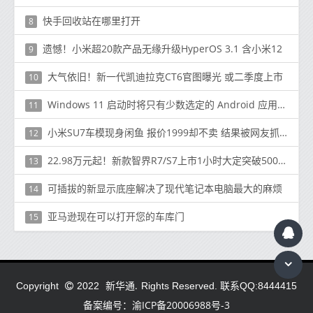
快手回收站在哪里打开
8
遗憾！小米超20款产品无缘升级HyperOS 3.1 含小米12
9
大气依旧！新一代凯迪拉克CT6官图曝光 或二季度上市
10
Windows 11 启动时将只有少数选定的 Android 应用程序
11
小米SU7车模现身闲鱼 报价1999却不卖 结果被网友抓包
12
22.98万元起！新款智界R7/S7上市1小时大定突破5000台
13
可插拔的新显示底座解决了现代笔记本电脑最大的麻烦
14
亚马逊现在可以打开您的车库门
15
新华通.
Copyright
2022
Rights Reserved. 联系QQ:8444415
备案编号：渝ICP备20006988号-3