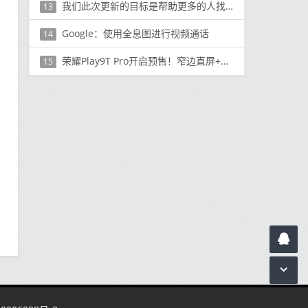
我们此次更新的目标是帮助更多的人找到值得关注的优质帐户
13
Google：使用全息图进行视频通话
14
荣耀Play9T Pro开启预售！窄边直屏+抗摔防水 1099起
15