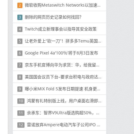
微软收购Metaswitch Networks以加速其云5G方法
2
删除的网页历史记录如何找回？
3
Twitch成立新理事会以指导其安全政策
4
让老外爱上“砍一刀”！拼多多Temu英国站已正式上线
5
Google Pixel 4a'100％'将于8月3日发布
6
京东手机官博向华为求货：华，给我留点Mate60 Pro+
7
美国国会议员下台–要求台积电与政府达成交易的细节
8
曝小米MIX Fold 5发布日期提速 机身更薄 边框也更窄
9
鸿蒙有礼特别版上线，用户桌面右滑即可领取，十一黄金周出行娱乐更省心
10
余承东：智界V9Ultra版选购超50%，安全平权重构MPV堡垒哲学
11
雷诺放弃Ampere电动汽车子公司IPO 因市场环境发生变化
12