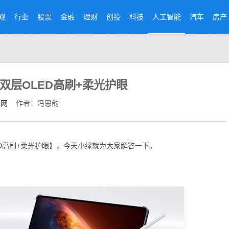
观
行业
股票
金融
理财
创投
科技
人工智能
汽车
房产
光 双层OLED高刷+柔光护眼
经网
作者：冯思韵
LED高刷+柔光护眼】，今天小绿就为大家解答一下。