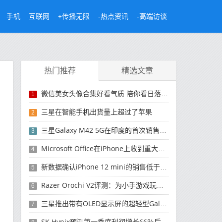
手机
互联网
+传播无限
-热点资讯
-高端访谈
热门推荐
精选文章
微信美女头像合集好看气质 陪你看日落的人比日落更浪漫
1
三星在智能手机出货量上超过了苹果
2
三星Galaxy M42 5G在印度的首次销售将于今晚开始
3
Microsoft Office在iPhone上收到重大更新
4
新数据确认iPhone 12 mini的销售低于预期
5
Razer Orochi V2评测：为小手游戏玩家设计的鼠标
6
三星推出带有OLED显示屏的超轻型Galaxy Book Pro和Galaxy Book Pro 360笔记本电脑
7
SK Hynix预测第一季度利润增长66％后，对芯片的需求将增强