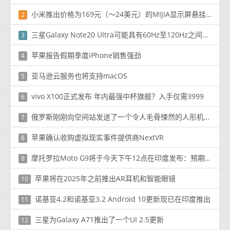
小米推出价格为169元（〜24美元）的MIJIA显示屏悬挂灯
2
三星Galaxy Note20 Ultra可能具有60Hz至120Hz之间的动态刷新率切换
3
苹果报告假期季度iPhone销售强劲
4
亚马逊云服务也将支持macOS
5
vivo X100正式发布 年内最强中杯旗舰？入手仅需3999
6
俄罗斯刚刚向空间站发送了一个令人毛骨悚然的人形机器人
7
苹果确认收购虚拟现实事件提供商NextVR
8
摩托罗拉Moto G9将于今天下午12点在印度发布：预期价格和规格
9
苹果将​​在2025年之前推出AR耳机和智能眼镜
10
诺基亚4.2和诺基亚3.2 Android 10更新现已在印度推出
11
三星为Galaxy A71推出了一个UI 2.5更新
12