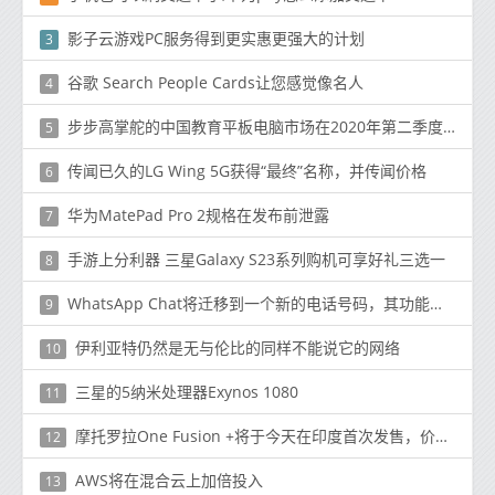
影子云游戏PC服务得到更实惠更强大的计划
3
谷歌 Search People Cards让您感觉像名人
4
步步高掌舵的中国教育平板电脑市场在2020年第二季度同比增长29.9％
5
传闻已久的LG Wing 5G获得“最终”名称，并传闻价格
6
华为MatePad Pro 2规格在发布前泄露
7
手游上分利器 三星Galaxy S23系列购机可享好礼三选一
8
WhatsApp Chat将迁移到一个新的电话号码，其功能将在iOS和Android上可用。
9
伊利亚特仍然是无与伦比的同样不能说它的网络
10
三星的5纳米处理器Exynos 1080
11
摩托罗拉One Fusion +将于今天在印度首次发售，价格为16999卢比（224美元）
12
AWS将在混合云上加倍投入
13