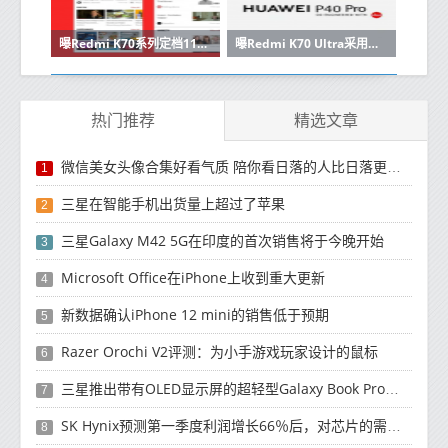
曝Redmi K70系列定档11月发布 超大存储加量不加价
曝Redmi K70 Ultra采用新密度电池 预计至少5500mAh
热门推荐
精选文章
微信美女头像合集好看气质 陪你看日落的人比日落更浪漫
1
三星在智能手机出货量上超过了苹果
2
三星Galaxy M42 5G在印度的首次销售将于今晚开始
3
Microsoft Office在iPhone上收到重大更新
4
新数据确认iPhone 12 mini的销售低于预期
5
Razer Orochi V2评测：为小手游戏玩家设计的鼠标
6
三星推出带有OLED显示屏的超轻型Galaxy Book Pro和Galaxy Book Pro 360笔记本电脑
7
SK Hynix预测第一季度利润增长66％后，对芯片的需求将增强
8