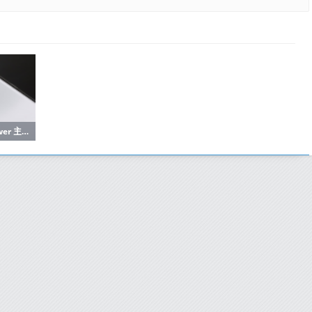
真我新机命名为P4 Power 主打超长续航 支持旁路充电