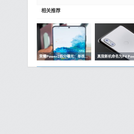
相关推荐
荣耀Power2跑分曝光：单核1.7k、多核6.5k 暂定下月发