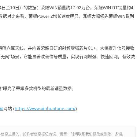
至10日）的数据：荣耀WIN销量约17.92万台，荣耀WIN RT销量约4
从两周数据对比来看，荣耀Power 2增长速度明显，涨幅大幅领先荣耀WIN系列
鸿燕六翼天线，并内置荣耀自研的射频增强芯片C1+，大幅提升信号接收
“无网”场景，它能显著改善信号质量，实现弱网增强、快速回网，有效减
测”曝光了荣耀多款机型的最新销量数据。
网
https://www.xinhuatone.com/
网站 (
)
多信息之目的，如作者信息标记有误，请第一时间联系我们修改或删除，多谢。