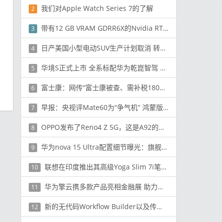
我们对Apple Watch Series 7的了解
2
带有12 GB VRAM GDRR6X的Nvidia RTX 3090通过认证
3
日产美国小型电动SUV生产计划取消 转至英国工厂
4
华境S正式上市 全系标配华为乾崑智驾 超级置换价14.98万元起
5
富士康：网传“富士康被查、需补税1800亿”等均为谣言
6
早报：央视评Mate60为“争气机” 鸿蒙版PC或明年推出
7
OPPO发布了Reno4 Z 5G，这是A92的更名版本
8
华为nova 15 Ultra配置细节曝光：旗舰主摄+红枫镜头
9
联想在印度推出其高级Yoga Slim 7i笔记本电脑
10
华为擎云携多款产品亮相金融展 助力金融业数字化升级
11
新的无代码Workflow Builder以及传统电子邮件用户参与Slack消息传递的能力
12