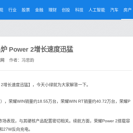
观
行业
股票
金融
理财
创投
科技
人工智能
汽车
房产
 Power 2增长速度迅猛
经网
作者：冯思韵
r 2增长速度迅猛】，今天小绿就为大家解答一下。
荣耀WIN销量约18.55万台，荣耀WIN RT销量约40.72万台，荣耀P
市场表现，与其硬核产品配置密切相关。续航方面，荣耀Power 2搭载容
充和27W反向充电。