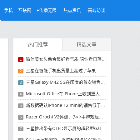
手机
互联网
+传播无限
-热点资讯
-高端访谈
热门推荐
精选文章
微信美女头像合集好看气质 陪你看日落的人比日落更浪漫
1
三星在智能手机出货量上超过了苹果
2
三星Galaxy M42 5G在印度的首次销售将于今晚开始
3
Microsoft Office在iPhone上收到重大更新
4
新数据确认iPhone 12 mini的销售低于预期
5
Razer Orochi V2评测：为小手游戏玩家设计的鼠标
6
三星推出带有OLED显示屏的超轻型Galaxy Book Pro和Galaxy Book Pro 360笔记本电脑
7
SK Hynix预测第一季度利润增长66％后，对芯片的需求将增强