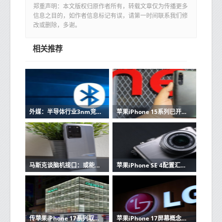
郑重声明：本文版权归原作者所有，转载文章仅为传播更多
信息之目的，如作者信息标记有误，请第一时间联系我们修
改或删除，多谢。
相关推荐
外媒：半导体行业3nm竞赛从苹果iPhone 15芯片开始
苹果iPhone 15系列已开启官方渠道降价 最高逼近千元
马斯克谈脑机接口：或能像苹果iPhone一样升级
苹果iPhone SE 4配置汇总 首发自研基带 性价比完爆对手？
传苹果iPhone 17系列取消Plus版本 Pro Max灵动岛变小
苹果iPhone 17屏幕概念图曝光：边框更窄 灵动岛更小