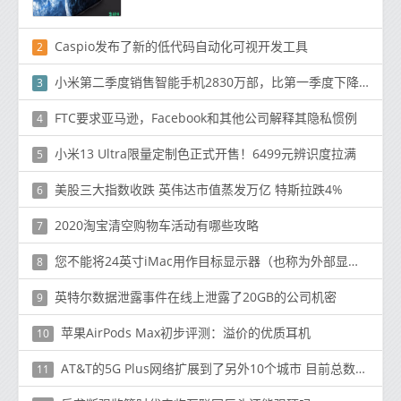
Caspio发布了新的低代码自动化可视开发工具
2
小米第二季度销售智能手机2830万部，比第一季度下降3％
3
FTC要求亚马逊，Facebook和其他公司解释其隐私惯例
4
小米13 Ultra限量定制色正式开售！6499元辨识度拉满
5
美股三大指数收跌 英伟达市值蒸发万亿 特斯拉跌4%
6
2020淘宝清空购物车活动有哪些攻略
7
您不能将24英寸iMac用作目标显示器（也称为外部显示器）
8
英特尔数据泄露事件在线上泄露了20GB的公司机密
9
苹果AirPods Max初步评测：溢价的优质耳机
10
AT&T的5G Plus网络扩展到了另外10个城市 目前总数为35个
11