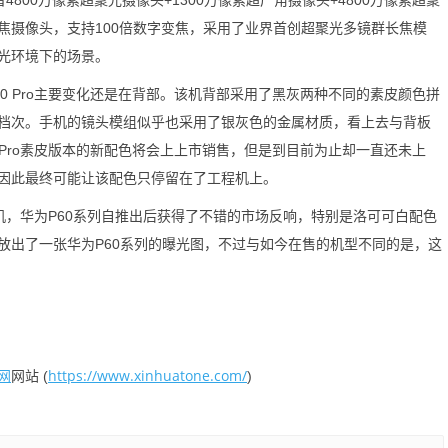
800万像素超聚光摄像头+1300万像素超广角摄像头+4800万像素超聚
焦摄像头，支持100倍数字变焦，采用了业界首创超聚光多镜群长焦模
光环境下的场景。
 Pro主要变化还是在背部。该机背部采用了黑灰两种不同的素皮颜色拼
档次。手机的镜头模组似乎也采用了银灰色的金属材质，看上去与背板
 Pro素皮版本的新配色将会上上市销售，但是到目前为止却一直还未上
因此最终可能让该配色只停留在了工程机上。
华为P60系列自推出后获得了不错的市场反响，特别是洛可可白配色
放出了一张华为P60系列的曝光图，不过与如今在售的机型不同的是，这
网
https://www.xinhuatone.com/
网站 (
)