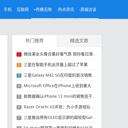
手机
互联网
+传播无限
-热点资讯
-高端访谈
热门推荐
精选文章
微信美女头像合集好看气质 陪你看日落的人比日落更浪漫
1
三星在智能手机出货量上超过了苹果
2
三星Galaxy M42 5G在印度的首次销售将于今晚开始
3
Microsoft Office在iPhone上收到重大更新
4
新数据确认iPhone 12 mini的销售低于预期
5
Razer Orochi V2评测：为小手游戏玩家设计的鼠标
6
三星推出带有OLED显示屏的超轻型Galaxy Book Pro和Galaxy Book Pro 360笔记本电脑
7
SK Hynix预测第一季度利润增长66％后，对芯片的需求将增强