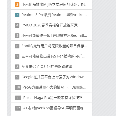
小米优品推出MIJIA立式房间加热器，配备红外传感器
2
Realme 3 Pro收到Realme UI和Android 10的稳定更新
3
PMCO 2020春季赛报名开放给玩家
4
小米可能最终于6月在印度推出RedmiBook 14
5
Spotify允许用户将无限数量的项目保存到他们的库中
6
三星可能会推出带有S Pen插槽的可折叠产品
7
苹果推迟了iOS 14广告跟踪政策
8
Google在其云平台上增强了对Windows的支持
9
在5G方面进展不大的情况下，Dish继续畅所欲言
10
Razer Naga Pro是一款带有许多按钮的可自定义的无线游戏鼠标
11
AT＆T和Verizon因误导5G声明而面临严密审查
12