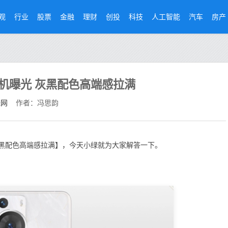
观
行业
股票
金融
理财
创投
科技
人工智能
汽车
房产
工程机曝光 灰黑配色高端感拉满
经网
作者：冯思韵
 灰黑配色高端感拉满】，今天小绿就为大家解答一下。