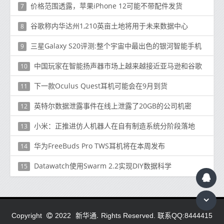
价格范围透露，苹果iPhone 12可能不带配件发货
7
谷歌称内华达州1,210英亩土地将用于未来数据中心
8
三星Galaxy S20评测:整个宇宙中最出色的银河智能手机
9
中国玩家在智能扬声器市场上越来越接近亚马逊和谷歌
10
下一款Oculus Quest耳机可能会在9月到货
11
英特尔数据泄露事件在线上泄露了20GB的公司机密
12
小米：正推进仿人机器人在自有制造系统分阶段落地
13
华为FreeBuds Pro TWS耳机将在本周发布
14
Datawatch使用Swarm 2.2实现DIY数据科学
15
新华通.
Copyright
2022
Rights Reserved. 联系QQ:8444415