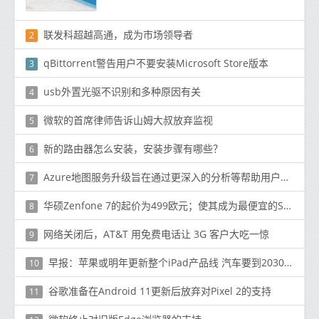
联发科超越高通，成为市场领导者
2
qBittorrent警告用户不要安装Microsoft Store版本
3
usb外置光驱不识别和多种原因有关
4
微软的首席律师告诉山姆大叔放弃监视
5
新的路由器怎么安装，安装步骤有哪些？
6
Azure地图服务升级旨在通过更深入的分析等帮助用户更好地解决其移动性挑战
7
华硕Zenfone 7的起价为499欧元；使其成为最便宜的SD865 +手机之一
8
网络关闭后，AT&T 用免费电话让 3G 客户大吃一惊
9
早报：苹果或明年更新整个iPad产品线 汽车要到2030年
10
谷歌准备在Android 11更新后放弃对Pixel 2的支持
11