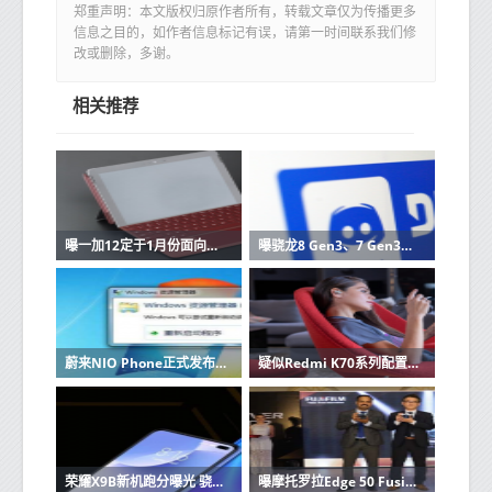
郑重声明：本文版权归原作者所有，转载文章仅为传播更多
信息之目的，如作者信息标记有误，请第一时间联系我们修
改或删除，多谢。
相关推荐
曝一加12定于1月份面向全球发布 骁龙8 Gen3加持
曝骁龙8 Gen3、7 Gen3小米均拿到首发！后者为独占
蔚来NIO Phone正式发布！搭载骁龙8 Gen2售6499起
疑似Redmi K70系列配置曝光 配骁龙8 Gen3 质感大提升
荣耀X9B新机跑分曝光 骁龙6 Gen1+12GB 猜猜卖多少？
曝摩托罗拉Edge 50 Fusion搭载骁龙6 Gen1 即将发布