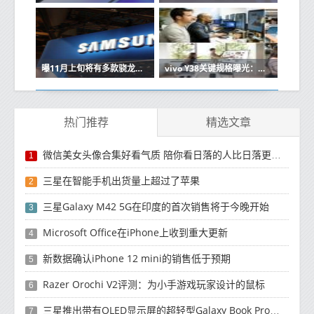
曝11月上旬将有多款骁龙8 Gen4新机发布 做等等党？
vivo Y38关键规格曝光：骁龙4 Gen2+6000mAh大电池
热门推荐
精选文章
微信美女头像合集好看气质 陪你看日落的人比日落更浪漫
1
三星在智能手机出货量上超过了苹果
2
三星Galaxy M42 5G在印度的首次销售将于今晚开始
3
Microsoft Office在iPhone上收到重大更新
4
新数据确认iPhone 12 mini的销售低于预期
5
Razer Orochi V2评测：为小手游戏玩家设计的鼠标
6
三星推出带有OLED显示屏的超轻型Galaxy Book Pro和Galaxy Book Pro 360笔记本电脑
7