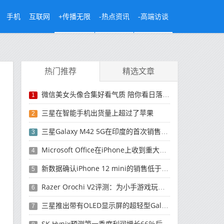
手机
互联网
+传播无限
-热点资讯
-高端访谈
热门推荐
精选文章
微信美女头像合集好看气质 陪你看日落的人比日落更浪漫
1
三星在智能手机出货量上超过了苹果
2
三星Galaxy M42 5G在印度的首次销售将于今晚开始
3
Microsoft Office在iPhone上收到重大更新
4
新数据确认iPhone 12 mini的销售低于预期
5
Razer Orochi V2评测：为小手游戏玩家设计的鼠标
6
三星推出带有OLED显示屏的超轻型Galaxy Book Pro和Galaxy Book Pro 360笔记本电脑
7
SK Hynix预测第一季度利润增长66％后，对芯片的需求将增强