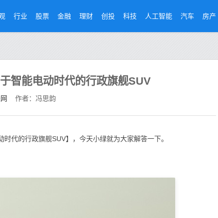
观
行业
股票
金融
理财
创投
科技
人工智能
汽车
房产
属于智能电动时代的行政旗舰SUV
经网
作者：冯思韵
动时代的行政旗舰SUV】，今天小绿就为大家解答一下。