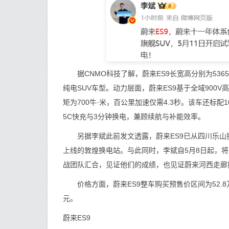
据CNMO科技了解，蔚来ES9长宽高分别为5365m
纯电SUV车型。动力层面，蔚来ES9基于全域900
矩为700牛·米，百公里加速仅需4.3秒。该车还标配
5C快充与3分钟换电，兼顾续航与补能效率。
另据李斌此前发文透露，蔚来ES9已从四川乐山
上线的敦煌换电站。与此同时，李斌自5月8日起，将
战团队汇合，见证他们的成绩，也见证蔚来河西走廊
价格方面，蔚来ES9整车购买预售价区间为52.8万
元。
蔚来ES9