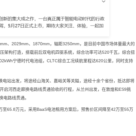
m、2029mm、1870mm，轴距3250mm，是目前中国市场体量最大的
V高压架构打造，搭载前后双电机四驱系统，综合功率可达520千瓦，综合扭
102kWh宁德时代电池组，CLTC综合工况续航里程达620公里，同时支持
换电站出发，将途经山海关、嘉峪关等关隘，途经十余个省份，抵达即将
开启河西走廊换电路线贯通验收的行程，从兰州出发，在敦煌和ES9挑
换电路线贯通。
至65.8万元，采用BaaS电池租用方案后，预售价区间降至42万至55万