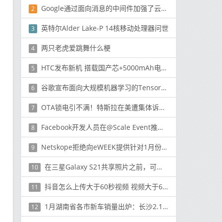
Google通过面向消息的中间件加强了云产品组合
2
英特尔Alder Lake-P 14核移动处理器问世
3
两只老虎爱跳舞什么梗
4
HTC发布新机 搭载国产芯+5000mAh电池 面向全球市场
5
谷歌宣布面向大规模机器学习的TensorFlow企业
6
OTA锁电引不满！特斯拉在美遭集体诉讼 还曾有“前科”
7
Facebook开发人员在@Scale Event推出新工具
8
Netskope拒绝向eWEEK提供针对1月份报告分析的特定事件和用户数量
9
在三星Galaxy S21共享照片之前，可以从照片中删除GPS位置。
10
抖音怎么上传大于60秒视频 视频大于60秒如何操作
11
1月湖南省各市新车销量出炉：长沙2.18万 占比42.3%
12