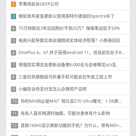
苹果将起诉GEEP公司
2
微软发布紧急更新以禁用英特尔错误的Spectre补丁
3
70万特斯拉3年后回购价不到20万？保值率远低于50%
4
电商兴起导致实体店铺倒闭实体经济陨落？小杨哥回应
5
OnePlus 6、6T 终于获得Android 11，但目前仅处于Beta 版
6
增强现实博览会使新设备使6,000名与会者眼花azz乱
7
三星的非旗舰级可折叠手机可能会在年底之前上市
8
小编告诉你支付宝怎么办理资产证明
9
你的MIX何必是MIX？努比亚Z70 Ultra曝光：1.5K屏下旗舰！
10
有些人喜欢喝酒时抽烟，可能对身体有什么影响
11
首款160Hz显示刷新功能的手机？为什么，带有865+和Pixelworks的ASUS ROG 3
12