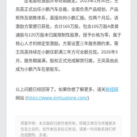
这笔股权激励并非近期敲定。2023年1月30日，王
凤英正式出任小鹏汽车总裁，全面负责产品规划、产品
矩阵及销售体系，直接向何小鹏汇报。仅两个月后，该
激励方案便已获批，合计165万股，包含105万股A类普
通股与120万股未归属限制性股票，授予价格为零，属于
核心人才的绑定型激励。方案设置三年服务期约束，需
王凤英持续在小鹏任职满三年方可全额兑现。2026年3
月，服务期届满，股权正式完成解禁归属，王凤英由此
成为小鹏汽车在册股东。
新经网
以上问题已经回答了。如果你想了解更多，请关
https://www.xinhuatone.com/
网站 (
)
郑重声明：本文版权归原作者所有，转载文章仅为传播更多
信息之目的，如作者信息标记有误，请第一时间联系我们修
改或删除，多谢。