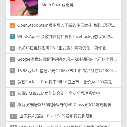
Moto Razr 优惠等
OpenStack Stein版本引入了新的多云编排功能以及帮助实现边缘计算用例的增强功能
2
WhatsApp不会收到任何广告但Facebook仍想以某种方式赚钱
3
小米15已推送澎湃OS 2正式版！两项优化一项修复
4
Google搜索结果即使是隐身用户和注销用户也可以个性化
5
15.98万起！星途瑶光C-DM正式上市 综合续航超1300km
6
微软Surface Duo将于9月10日上市，售价为1399美元，并配备基于云的Windows 10
7
它将SIM和SEM功能结合到一个安全管理系统中
8
华为发布配备360度操纵杆的VR Glass 6DOF游戏套装
9
由于芯片短缺，Pixel 5a的发布将受到限制
10