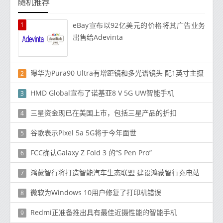
随机推荐
1
eBay宣布以92亿美元的价格将其广告业务
出售给Adevinta
曝华为Pura90 Ultra有增距镜和多光谱镜头 配1英寸主摄
2
HMD Global宣布了诺基亚8 V 5G UW智能手机
3
三星资金现已在美国上市，包括三星产品的折扣
4
谷歌表示Pixel 5a 5G将于今年面世
5
FCC确认Galaxy Z Fold 3 的“S Pen Pro”
6
鸿蒙智行将打造智能汽车生态联盟 建设鸿蒙智行充电站
7
微软为Windows 10用户修复了打印机错误
8
Redmi正准备推出具有最佳近摄性能的智能手机
9