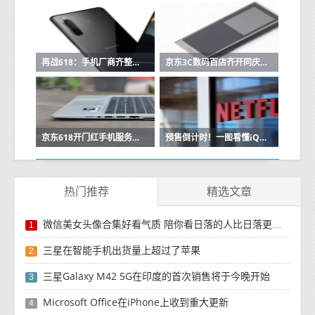
再战618：手机厂商齐整活 这几大行业趋势你看懂了吗
京东3C数码百店齐开同庆618 为区域经济高质量增长注入新动能
京东618开门红手机服务保障产品成交额同比增长100% 好服务更省心
预售倒计时！一图看懂iQOO 618优惠 型号价格全都有
热门推荐
精选文章
微信美女头像合集好看气质 陪你看日落的人比日落更浪漫
1
三星在智能手机出货量上超过了苹果
2
三星Galaxy M42 5G在印度的首次销售将于今晚开始
3
Microsoft Office在iPhone上收到重大更新
4