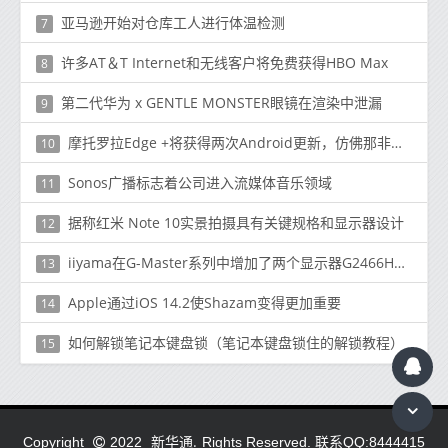
亚马逊开始对仓库工人进行体温检测
7
许多AT＆T Internet和无线客户将免费获得HBO Max
8
第二代华为 x GENTLE MONSTER眼镜在渲染中泄漏
9
摩托罗拉Edge +将获得两次Android更新，仿佛那非同寻常
10
Sonos广播标志着公司进入流媒体音乐领域
11
据称红米 Note 10实景拍摄具有关键规格和显示器设计
12
iiyama在G-Master系列中增加了两个显示器G2466HSU和GB3266QSU
13
Apple通过iOS 14.2使Shazam变得更加重要
14
如何解锁笔记本键盘锁（笔记本键盘锁住的解锁教程）
15
新华通.
Copyright
2022
Rights Reserved. 联系QQ:8444415