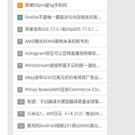
荣耀50pro是5g手机吗
2
Firefox不是唯一要面对与内存相关的安全漏洞的挑战的Web浏览器
3
苹果发布iOS 17.5.1和iPadOS 17.5.1 修复照片重现问题
4
AMD曝光RDNA架构未来的新专利
5
Instagram现在可让您将直播视频保存到IGTV
6
Windstream是提供基于云的统一通信服务的最新公司
7
eBay宣布以92亿美元的价格将其广告业务出售给Adevinta
8
Pitney BowesAWS在新Commerce Cloud上的合作伙伴
9
有道：子曰翻译大模型翻译质量全球第一 远超ChatGPT
10
小米以1，499日元（〜$ 212）推出MIJIA智能厨房油烟机
11
蔡司的Android相机ZX1将以6000美元的价格上市
12