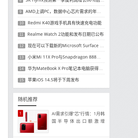
8
AMD上调PC，数据中心芯片需求的年度收入预测
9
Redmi K40游戏手机具有快速充电功能
10
Realme Watch 2功能和发布日期已公布
11
现在可以下载新的Microsoft Surface Duo更新
12
小米Mi 11X Pro与Snapdragon 888处理器一起发布
13
华为MateBook X Pro笔记本电脑获得全新升级
14
苹果iOS 14.5将于下周发布
15
随机推荐
1
AI需求引爆“芯”行情：1月韩
国半导体出口额激增
102.7%