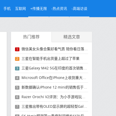
手机
互联网
+传播无限
-热点资讯
-高端访谈
热门推荐
精选文章
微信美女头像合集好看气质 陪你看日落的人比日落更浪漫
1
三星在智能手机出货量上超过了苹果
2
三星Galaxy M42 5G在印度的首次销售将于今晚开始
3
Microsoft Office在iPhone上收到重大更新
4
新数据确认iPhone 12 mini的销售低于预期
5
Razer Orochi V2评测：为小手游戏玩家设计的鼠标
6
三星推出带有OLED显示屏的超轻型Galaxy Book Pro和Galaxy Book Pro 360笔记本电脑
7
SK Hynix预测第一季度利润增长66％后，对芯片的需求将增强