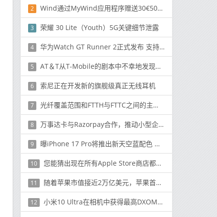
Wind通过MyWind应用程序赠送30€50礼品卡
2
荣耀 30 Lite（Youth）5G关键细节泄露
3
华为Watch GT Runner 2正式发布 支持HRV和ECG监测
4
AT＆T从T-Mobile的剧本中不幸地发现了即将关闭的商店
5
索尼正在开发新的旗舰级真正无线耳机
6
光纤覆盖范围和FTTH与FTTC之间的主要区别
7
万事达卡与Razorpay合作，推动小型企业接受数字支付
8
曝iPhone 17 Pro将推出新天空蓝配色 灵感来自MacBook
9
您能猜出现在所有Apple Store商店都关闭的状态吗？
10
随着苹果市值接近2万亿美元，苹果首席执行官蒂姆·库克加入亿万富翁俱乐部
11
小米10 Ultra在相机中获得最高DXOMark得分，击败了Galaxy S20 Ultra
12