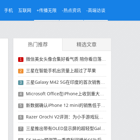
手机
互联网
+传播无限
-热点资讯
-高端访谈
热门推荐
精选文章
微信美女头像合集好看气质 陪你看日落的人比日落更浪漫
1
三星在智能手机出货量上超过了苹果
2
三星Galaxy M42 5G在印度的首次销售将于今晚开始
3
Microsoft Office在iPhone上收到重大更新
4
新数据确认iPhone 12 mini的销售低于预期
5
Razer Orochi V2评测：为小手游戏玩家设计的鼠标
6
三星推出带有OLED显示屏的超轻型Galaxy Book Pro和Galaxy Book Pro 360笔记本电脑
7
SK Hynix预测第一季度利润增长66％后，对芯片的需求将增强