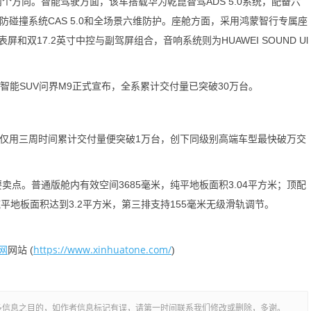
向。智能驾驶方面，该车搭载华为乾崑智驾ADS 5.0系统，配备六
防碰撞系统CAS 5.0和全场景六维防护。座舱方面，采用鸿蒙智行专属座
和双17.2英寸中控与副驾屏组合，音响系统则为HUAWEI SOUND Ul
能SUV问界M9正式宣布，全系累计交付量已突破30万台。
仅用三周时间累计交付量便突破1万台，创下同级别高端车型最快破万交
。普通版舱内有效空间3685毫米，纯平地板面积3.04平方米；顶配
平地板面积达到3.2平方米，第三排支持155毫米无级滑轨调节。
网
https://www.xinhuatone.com/
网站 (
)
多信息之目的，如作者信息标记有误，请第一时间联系我们修改或删除，多谢。