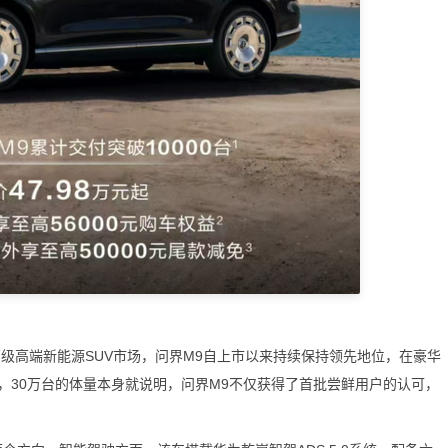
级高端新能源SUV市场，问界M9自上市以来持续保持领先地位，在豪华
，30万台的体量本身就说明，问界M9不仅获得了首批尝鲜用户的认可，