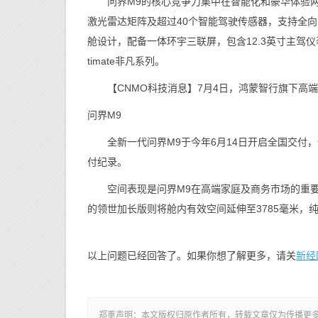
问界M9的核心竞争力集中在智能化和豪华体验两个方
激光雷达矩阵及超过40个智能驾驶传感器，支持全向
舱设计，配备一体环宇三联屏，包含12.3英寸主驾仪表屏
timate非凡系列。
【CNMO科技消息】7月4日，鸿蒙智行旗下高端智
问界M9
全新一代问界M9于今年6月14日开启全国交付，
付纪录。
空间表现是问界M9在高端家庭及商务市场的重要卖点
的领世加长版则将舱内有效空间延伸至3785毫米，纯
新经
以上问题已经回答了。如果你想了解更多，请关
郑重声明：本文版权归原作者所有，转载文章仅为传播更