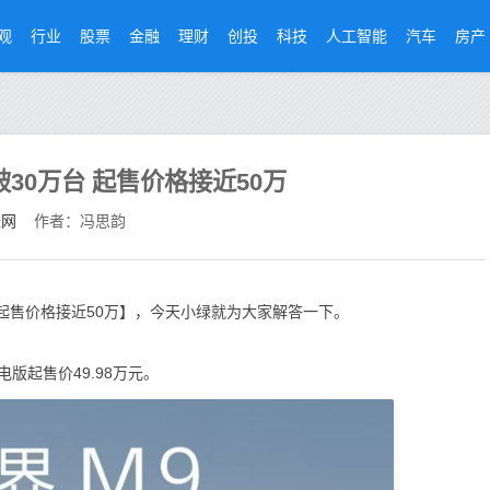
观
行业
股票
金融
理财
创投
科技
人工智能
汽车
房产
30万台 起售价格接近50万
经网
作者：冯思韵
 起售价格接近50万】，今天小绿就为大家解答一下。
版起售价49.98万元。