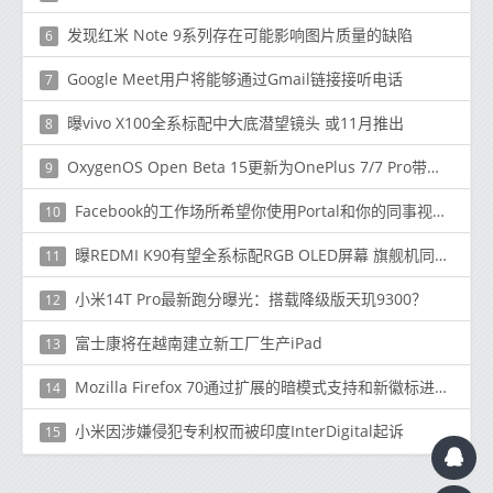
发现红米 Note 9系列存在可能影响图片质量的缺陷
6
Google Meet用户将能够通过Gmail链接接听电话
7
曝vivo X100全系标配中大底潜望镜头 或11月推出
8
OxygenOS Open Beta 15更新为OnePlus 7/7 Pro带来了黑暗模式切换
9
Facebook的工作场所希望你使用Portal和你的同事视频聊天
10
曝REDMI K90有望全系标配RGB OLED屏幕 旗舰机同款？
11
小米14T Pro最新跑分曝光：搭载降级版天玑9300？
12
富士康将在越南建立新工厂生产iPad
13
Mozilla Firefox 70通过扩展的暗模式支持和新徽标进入开发
14
小米因涉嫌侵犯专利权而被印度InterDigital起诉
15