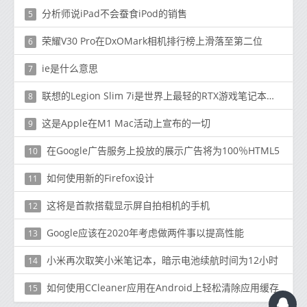
分析师说iPad不会蚕食iPod的销售
5
荣耀V30 Pro在DxOMark相机排行榜上滑落至第二位
6
ie是什么意思
7
联想的Legion Slim 7i是世界上最轻的RTX游戏笔记本电脑
8
这是Apple在M1 Mac活动上宣布的一切
9
在Google广告服务上投放的展示广告将为100％HTML5
10
如何使用新的Firefox设计
11
这将是首款搭载显示屏自拍相机的手机
12
Google应该在2020年考虑做两件事以提高性能
13
小米再次取笑小米笔记本，暗示电池续航时间为12小时
14
如何使用CCleaner应用在Android上轻松清除应用缓存
15