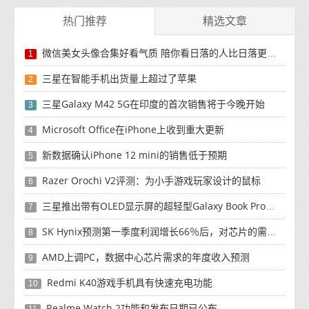
热门推荐
精选文章
微信美女头像合集好看气质 陪你看日落的人比日落更浪漫
1
三星在智能手机出货量上超过了苹果
2
三星Galaxy M42 5G在印度的首次销售将于今晚开始
3
Microsoft Office在iPhone上收到重大更新
4
新数据确认iPhone 12 mini的销售低于预期
5
Razer Orochi V2评测：为小手游戏玩家设计的鼠标
6
三星推出带有OLED显示屏的超轻型Galaxy Book Pro和Galaxy Book Pro 360笔记本电脑
7
SK Hynix预测第一季度利润增长66％后，对芯片的需求将增强
8
AMD上调PC，数据中心芯片需求的年度收入预测
9
Redmi K40游戏手机具有快速充电功能
10
Realme Watch 2功能和发布日期已公布
11