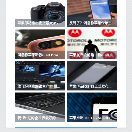
苹果即将推出史上最大iPad Air 搭配M2芯片+妙控键盘
反转了？消息称苹果今年不会发布12.9英寸iPad Air
消息称苹果新款iPad Pro/iPad Air或5月第二周发布
苹果发布会前瞻：新iPad是重头戏 还有Apple Pencil 3
放飞好创意解锁生产力 属于iPad家族的“大年”正式到来
苹果iPadOS 18正式发布：支持数学笔记计算器
我“听”过的全世界最好的MP3 现在被自动纠错成iPad
苹果推出iOS 18.2/iPadOS 18.2RC版本 新增多项功能