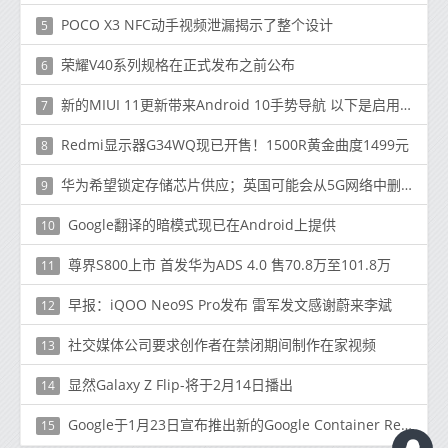
POCO X3 NFC动手视频泄漏揭示了整个设计
5
荣耀V40系列规格在正式发布之前公布
6
新的MIUI 11更新带来Android 10手势导航 以下是启用方法
7
Redmi显示器G34WQ现已开售！1500R黄金曲度1499元
8
华为希望锁定存储芯片供应；英国可能会从5G网络中删除华为的设备
9
Google翻译的暗模式现已在Android上提供
10
尊界S800上市 首发华为ADS 4.0 售70.8万至101.8万
11
早报：iQOO Neo9S Pro发布 雷军发文感谢蔚来李斌
12
社交媒体公司要求创作者在禁闭期间制作在家视频
13
显然Galaxy Z Flip-将于2月14日播出
14
Google于1月23日宣布推出新的Google Container Registry服务的Beta版
15