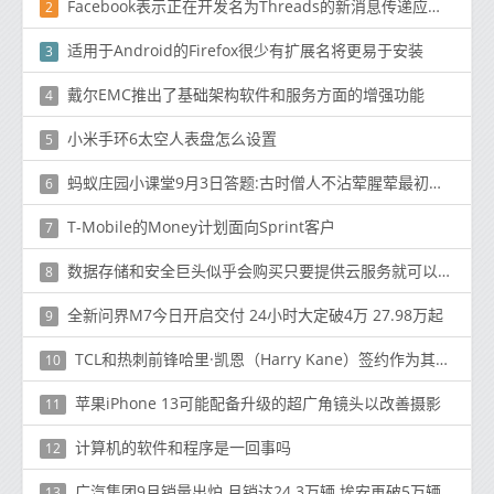
Facebook表示正在开发名为Threads的新消息传递应用程序
2
适用于Android的Firefox很少有扩展名将更易于安装
3
戴尔EMC推出了基础架构软件和服务方面的增强功能
4
小米手环6太空人表盘怎么设置
5
蚂蚁庄园小课堂9月3日答题:古时僧人不沾荤腥荤最初指的是
6
T-Mobile的Money计划面向Sprint客户
7
数据存储和安全巨头似乎会购买只要提供云服务就可以移动的任何东西
8
全新问界M7今日开启交付 24小时大定破4万 27.98万起
9
TCL和热刺前锋哈里·凯恩（Harry Kane）签约作为其品牌大使
10
苹果iPhone 13可能配备升级的超广角镜头以改善摄影
11
计算机的软件和程序是一回事吗
12
广汽集团9月销量出炉 月销达24.3万辆 埃安再破5万辆
13