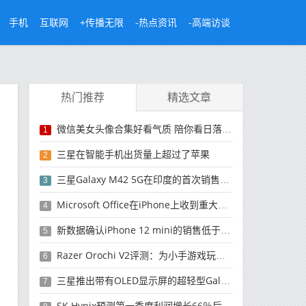
手机
互联网
+传播无限
-热点资讯
-高端访谈
热门推荐
精选文章
微信美女头像合集好看气质 陪你看日落的人比日落更浪漫
1
三星在智能手机出货量上超过了苹果
2
三星Galaxy M42 5G在印度的首次销售将于今晚开始
3
Microsoft Office在iPhone上收到重大更新
4
新数据确认iPhone 12 mini的销售低于预期
5
Razer Orochi V2评测：为小手游戏玩家设计的鼠标
6
三星推出带有OLED显示屏的超轻型Galaxy Book Pro和Galaxy Book Pro 360笔记本电脑
7
SK Hynix预测第一季度利润增长66％后，对芯片的需求将增强