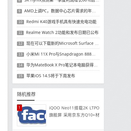
8
AMD上调PC，数据中心芯片需求的年度收入预测
9
Redmi K40游戏手机具有快速充电功能
10
Realme Watch 2功能和发布日期已公布
11
现在可以下载新的Microsoft Surface Duo更新
12
小米Mi 11X Pro与Snapdragon 888处理器一起发布
13
华为MateBook X Pro笔记本电脑获得全新升级
14
苹果iOS 14.5将于下周发布
15
随机推荐
1
iQOO Neo11搭载2K LTPO
旗舰屏 采用京东方Q10+材
质