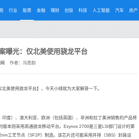
观
行业
股票
金融
理财
创投
科技
人工智能
汽车
房产
片方案曝光：仅北美使用骁龙平台
经网
作者：冯思韵
光：仅北美使用骁龙平台】，今天小绿就为大家解答一下。
国、印度）、澳大利亚、欧洲（包括英国）、非洲和拉丁美洲销售的产品将
的版本则采用高通骁龙移动平台。Exynos 2700是三星LSI部门设计的第
nm工艺节点（SF2P）制造。该芯片还可能采用并排（SBS）封装设