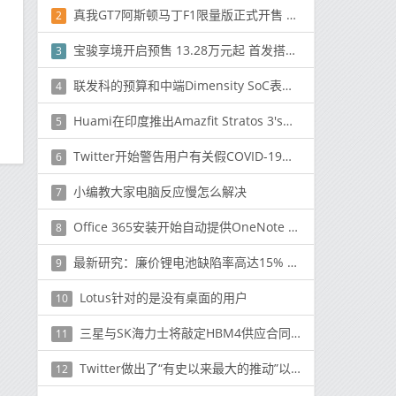
真我GT7阿斯顿马丁F1限量版正式开售 售价4299元
2
宝骏享境开启预售 13.28万元起 首发搭载五菱灵眸智驾
3
联发科的预算和中端Dimensity SoC表现出色
4
Huami在印度推出Amazfit Stratos 3'smartwatch'
5
Twitter开始警告用户有关假COVID-19新闻
6
小编教大家电脑反应慢怎么解决
7
Office 365安装开始自动提供OneNote 2016
8
最新研究：廉价锂电池缺陷率高达15% 火灾风险激增
9
Lotus针对的是没有桌面的用户
10
三星与SK海力士将敲定HBM4供应合同 美光掉队了？
11
Twitter做出了“有史以来最大的推动”以鼓励美国选民登记
12