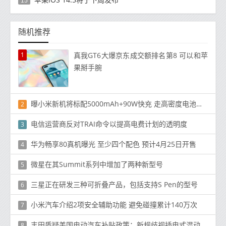
15
随机推荐
1
真我GT6大爆京东成交额排名第8 可以和苹
果掰手腕
曝小米新机将标配5000mAh+90W快充 走高密度电池路线
2
电信运营商反对TRAI命令以提高电费计划的透明度
3
华为畅享80真机曝光 至少四个配色 预计4月25日开售
4
微星在其Summit系列中增加了两种新型号
5
三星正在研发三种可折叠产品，包括支持S Pen的型号
6
小米汽车介绍2项安全辅助功能 避免碰撞累计140万次
7
丰田质疑美国电动汽车补贴政策：新规歧视插电式混动汽车
8