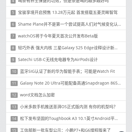
喝茶有养生保健的功效，但是茶是喝的越多越好吗
4
宝骏享境开启预售 13.28万元起 首发搭载五菱灵眸智驾
5
Shame Plane并不是第一个尝试提高人们对气候变化认识的网站
6
watchOS将于今年夏天首次公开发布Beta版
7
轻巧外表 强大内核 三星Galaxy S25 Edge诠释设计新高度
8
Satechi USB-C无线充电器专为AirPods设计
9
蓝牙SIG认证了新的华为智能手表；可能是Watch Fit
10
Galaxy Note 20 Ultra可能配备高通Snapdragon 865 Plus
11
word文档怎么加密
12
小米多款手机推送澎湃OS正式版内测 有你的机型吗？
13
松下发布坚固的Toughbook A3 10.1英寸Android平板电脑
14
工信部新一批车型公示：小鹏P7+和G6增程版来了
15