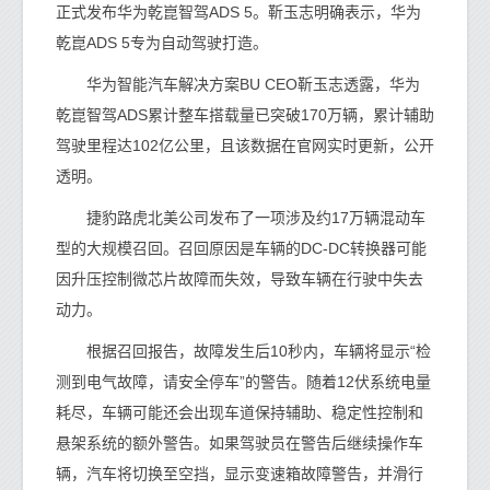
正式发布华为乾崑智驾ADS 5。靳玉志明确表示，华为
乾崑ADS 5专为自动驾驶打造。
华为智能汽车解决方案BU CEO靳玉志透露，华为
乾崑智驾ADS累计整车搭载量已突破170万辆，累计辅助
驾驶里程达102亿公里，且该数据在官网实时更新，公开
透明。
捷豹路虎北美公司发布了一项涉及约17万辆混动车
型的大规模召回。召回原因是车辆的DC-DC转换器可能
因升压控制微芯片故障而失效，导致车辆在行驶中失去
动力。
根据召回报告，故障发生后10秒内，车辆将显示“检
测到电气故障，请安全停车”的警告。随着12伏系统电量
耗尽，车辆可能还会出现车道保持辅助、稳定性控制和
悬架系统的额外警告。如果驾驶员在警告后继续操作车
辆，汽车将切换至空挡，显示变速箱故障警告，并滑行