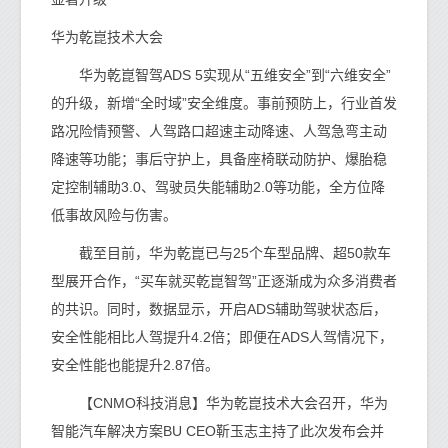
华为乾崑技术大会
华为乾崑智驾ADS 5实现从“五维安全”到“六维安全”
的升级，新增“全时域”安全维度。事前预防上，行业首发
路况险情预警、人驾路口超速主动降速、人驾急弯主动
降速等功能；事后守护上，具备座椅联动防护、爆胎稳
定控制辅助3.0、驾驶员失能辅助2.0等功能，全方位降
低事故风险与伤害。
截至目前，华为乾崑已与25个车型品牌、超50款车
型展开合作，“买车就买乾崑智驾”正逐渐成为众多消费者
的共识。同时，数据显示，开启ADS辅助驾驶状态后，
安全性能相比人驾提升4.2倍；即便在ADS人驾情况下，
安全性能也能提升2.87倍。
【CNMO科技消息】华为乾崑技术大会召开，华为
智能汽车解决方案BU CEO靳玉志主持了此次发布会并