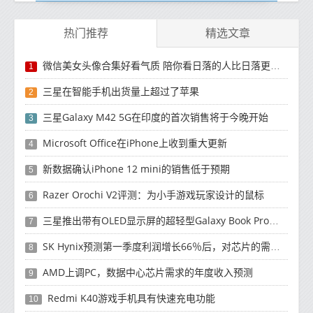
热门推荐
精选文章
微信美女头像合集好看气质 陪你看日落的人比日落更浪漫
1
三星在智能手机出货量上超过了苹果
2
三星Galaxy M42 5G在印度的首次销售将于今晚开始
3
Microsoft Office在iPhone上收到重大更新
4
新数据确认iPhone 12 mini的销售低于预期
5
Razer Orochi V2评测：为小手游戏玩家设计的鼠标
6
三星推出带有OLED显示屏的超轻型Galaxy Book Pro和Galaxy Book Pro 360笔记本电脑
7
SK Hynix预测第一季度利润增长66％后，对芯片的需求将增强
8
AMD上调PC，数据中心芯片需求的年度收入预测
9
Redmi K40游戏手机具有快速充电功能
10