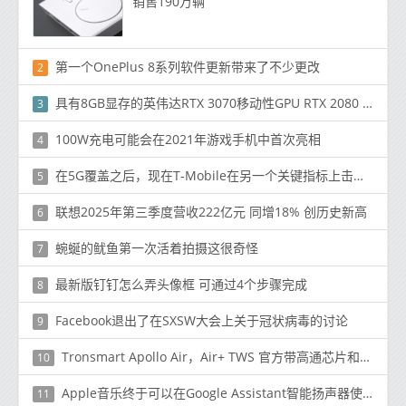
销售190万辆
第一个OnePlus 8系列软件更新带来了不少更改
2
具有8GB显存的英伟达RTX 3070移动性GPU RTX 2080 Ti Tier
3
100W充电可能会在2021年游戏手机中首次亮相
4
在5G覆盖之后，现在T-Mobile在另一个关键指标上击败了Verizon和AT＆T
5
联想2025年第三季度营收222亿元 同增18% 创历史新高
6
蜿蜒的鱿鱼第一次活着拍摄这很奇怪
7
最新版钉钉怎么弄头像框 可通过4个步骤完成
8
Facebook退出了在SXSW大会上关于冠状病毒的讨论
9
Tronsmart Apollo Air，Air+ TWS 官方带高通芯片和六个麦克风
10
Apple音乐终于可以在Google Assistant智能扬声器使用了
11