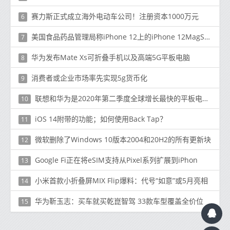
赛力斯正式成立海外电动车公司！注册资本1000万元
6
美国食品药品管理局称iPhone 12上的iPhone 12MagSafe对使用可植入健康设备的用户构成低健康风险
7
华为发布Mate Xs可折叠手机以及高端5G平板电脑
8
消费者或企业市场率先实现5g货币化
9
联想和华为是2020年第二季度全球增长最快的平板电脑品牌
10
iOS 14附带的功能；如何使用Back Tap？
11
微软删除了Windows 10版本2004和20H2的所有更新块
12
Google Fi正在将eSIM支持从Pixel系列扩展到iPhon
13
小米首款小折叠屏MIX Flip爆料：代号“如意”或5月亮相
14
华为靳玉志：买车就买乾崑智驾 33款车型覆盖全价位
15