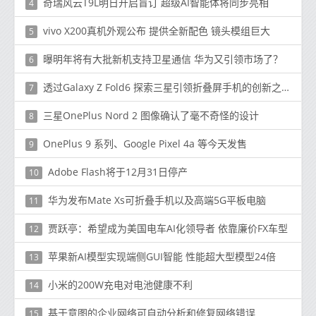
奇瑞风云T9L明日开启盲订 超级AI智能体将同步亮相
4
vivo X200真机外观公布 提供全新配色 镜头模组巨大
5
曝明年将有大批新机支持卫星通信 华为又引领市场了？
6
透过Galaxy Z Fold6 探索三星引领折叠屏手机的创新之路
7
三星OnePlus Nord 2 图像确认了毫不奇怪的设计
8
OnePlus 9 系列、Google Pixel 4a 等今天发售
9
Adobe Flash将于12月31日停产
10
华为发布Mate Xs可折叠手机以及高端5G平板电脑
11
贾跃亭：希望成为美国电车AI化领导者 依靠廉价FX车型
12
苹果新AI模型实现端侧GUI智能 性能超大型模型24倍
13
小米的200W充电对电池健康不利
14
基于意图的企业网络可自动分析和修复网络错误
15