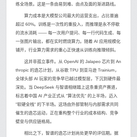
练全场景。这是一条由易到难、由点及面的渐进路线。
算力成本是大模型公司最大的运营支出，占比普遍
超过 60%。训练是一次性的重投入，而推理是永不停歇
的流水消耗 —— 每一次用户提问、每一行代码生成、每
一张图片输出，都在实时燃烧算力。随着 AI 应用规模化
铺开，行业算力需求的重心正快速从训练向推理倾斜。
这并非孤立事件。从 OpenAI 的 Jalapeo 芯片到 An
thropic 的造芯计划，从谷歌 TPU 到亚马逊 Trainium，
全球头部 AI 玩家的竞争早已越过模型层，下沉到硬件最
深处。当 DeepSeek 与智谱相继踏上这条重资产赛道，
标志着中国 AI 产业正式从 "算法优先" 的上半场，迈入
"软硬全栈" 的下半场。这场由外部管制与内部需求共同
催生的造芯运动，正在重构整个行业的成本结构、竞争
壁垒与供应链格局。
相比之下，智谱的造芯计划尚处更早的评估期。据