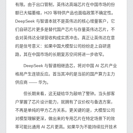
有限。由于出口管制，英伟达高端芯片在中国市场的份
额已大幅萎缩，H20 等特供产品也面临政策不确定性。
DeepSeek 与智谱本就不是英伟达的核心增量客户，它
们自研芯片更多是替代国产芯片与存量英伟达芯片，不
会对英伟达全球营收构成实质冲击。真正让英伟达在意
的是信号意义：如果中国大模型公司纷纷走上自研道
路，其在中国市场的长期复苏空间将进一步收窄。
DeepSeek 与智谱相继造芯，将对中国 AI 芯片产业
格局产生连锁反应。首当其冲的是当前的国产算力主力
供应商 —— 华为。
但长期来看，这无疑给华为敲响了警钟。当头部客
户掌握了芯片设计能力，就拥有了议价权与备选方案，
不再是单纯的甲方乙方关系。更关键的是，大模型公司
对模型理解更深，做出来的专用芯片在特定场景下的效
率可能比通用 AI 芯片更高。如果华为不能持续拉开技术