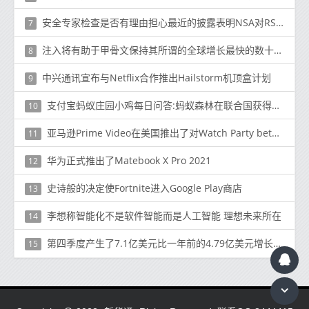
安全专家检查是否有理由担心最近的披露表明NSA对RSA加密的影响更大
7
注入将有助于甲骨文保持其所谓的全球增长最快的数十亿美元云业务
8
中兴通讯宣布与Netflix合作推出Hailstorm机顶盒计划
9
支付宝蚂蚁庄园小鸡每日问答:蚂蚁森林在联合国获得什么奖
10
亚马逊Prime Video在美国推出了对Watch Party beta的支持
11
华为正式推出了Matebook X Pro 2021
12
史诗般的决定使Fortnite进入Google Play商店
13
李想称智能化不是软件智能而是人工智能 理想未来所在
14
第四季度产生了7.1亿美元比一年前的4.79亿美元增长了48％
15