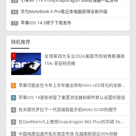
小米Mi 11X Pro与Snapdragon 888处理器一起发布
13
华为MateBook X Pro笔记本电脑获得全新升级
14
苹果iOS 14.5将于下周发布
15
随机推荐
1
全球第四大车企2024美国市场销售额暴跌
15% 菲亚特亮眼
苹果可能会在今年上半年推出带有mini-LED背光的全新12.9英寸iPad Pro
2
苹果iOS 14更新修复了重置浏览器和邮件默认设置的错误
3
有关摩托罗拉下一代高端智能手机Moto G100的细节
4
在Geekbench上使用Snapdragon 865 Plus的华硕 Zenfone 7系列型号
5
中国电摩加速开拓东南亚市场 在越南斩获近30%份额
6