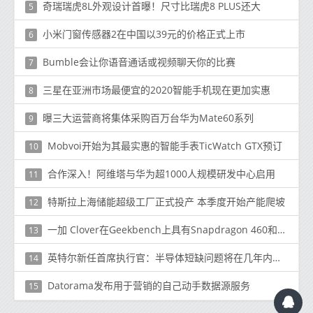
奇瑞瑞虎8L外观设计首曝！尺寸比瑞虎8 PLUS还大
5
小米门窗传感器2在中国以39元的价格正式上市
6
Bumble会让你语音通话或视频聊天你的比赛
7
三星在亚洲市场最便宜的2020智能手机现在更加实惠
8
曝三大运营商将集体采购百万台华为Mate60系列
9
Mobvoi开始为其最实惠的智能手表TicWatch GTX预订
10
合作深入！阿维塔与华为超1000人规模研发中心启用
11
特斯拉上海储能超级工厂正式投产 本季度开始产能爬坡
12
一加 Clover在Geekbench上具有Snapdragon 460和4GB RAM表面
13
英特尔新任首席执行官：半导体短缺问题将在几年内无法解决
14
Datorama发布用于营销的自己动手数据源服务
15