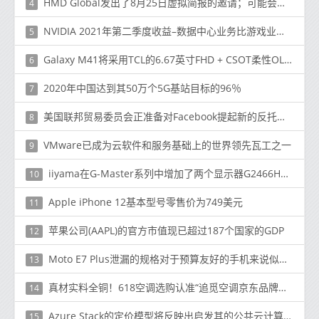
HMD Global发出了8月25日虚拟简报的邀请；可能会宣布诺基亚5.3
4
NVIDIA 2021年第二季度收益–数据中心业务比游戏业务更光明
5
Galaxy M41将采用TCL的6.67英寸FHD + CSOT柔性OLED面板
6
2020年中国达到其50万个5G基站目标的96％
7
美国联邦贸易委员会正准备对Facebook提起新的反托拉斯案
8
VMware已成为云软件和服务基础上的世界领先瓦工之一
9
iiyama在G-Master系列中增加了两个显示器G2466HSU和GB3266QSU
10
Apple iPhone 12基本型号零售价为749美元
11
苹果公司(AAPL)的官方市值现已超过187个国家的GDP
12
Moto E7 Plus泄漏的规格对于预算友好的手机来说似乎很完美
13
真材实料全铜！618空调选购认准“追觅空调京东品牌日”，锁定新品首发福
14
Azure Stack的定价模型将反映出启发其的公共云计算平台的定价模型
15