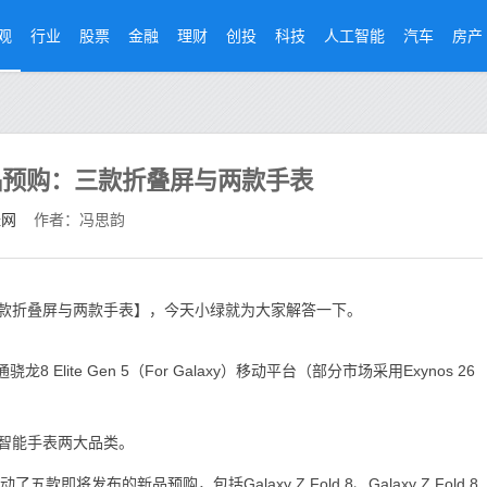
观
行业
股票
金融
理财
创投
科技
人工智能
汽车
房产
品预购：三款折叠屏与两款手表
经网
作者：冯思韵
款折叠屏与两款手表】，今天小绿就为大家解答一下。
8 Elite Gen 5（For Galaxy）移动平台（部分市场采用Exynos 26
智能手表两大品类。
发布的新品预购，包括Galaxy Z Fold 8、Galaxy Z Fold 8