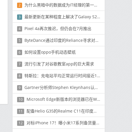
为什么黑暗中的数据成为IT经理的第一大担忧
2
最新更新在某种程度上解决了Galaxy S20 Ultra的自动对焦问题
3
Pixel 4a再次推迟，但仍会在7月推出
4
ByteDance通过印度的Reliance寻求对TikTok的投资
5
如何设置oppo手机动态壁纸
6
流行引发了对谷歌教室app的巨大需求
7
特斯拉：充电站平均正常运行时间接近100% 但真相是？
8
Gartner分析师Stephen Kleynhans认为没有理由会改变
9
Microsoft Edge新版本的浏览器已在Windows和Mac上运行
10
配备Helio G35的Realme C11在印度推出，售价为7,499卢比（100美元）
11
对标iPhone 17！曝小米17系列备货量很大 公司很有信心
12