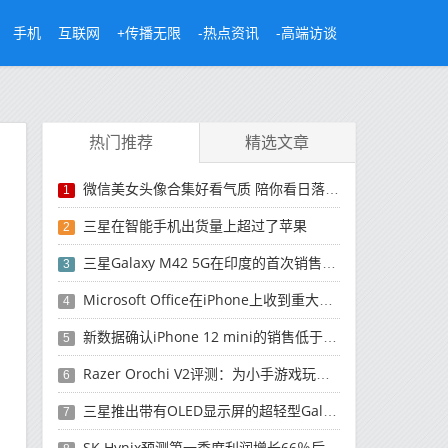
手机
互联网
+传播无限
-热点资讯
-高端访谈
热门推荐
精选文章
微信美女头像合集好看气质 陪你看日落的人比日落更浪漫
1
三星在智能手机出货量上超过了苹果
2
三星Galaxy M42 5G在印度的首次销售将于今晚开始
3
Microsoft Office在iPhone上收到重大更新
4
新数据确认iPhone 12 mini的销售低于预期
5
Razer Orochi V2评测：为小手游戏玩家设计的鼠标
6
三星推出带有OLED显示屏的超轻型Galaxy Book Pro和Galaxy Book Pro 360笔记本电脑
7
SK Hynix预测第一季度利润增长66％后，对芯片的需求将增强