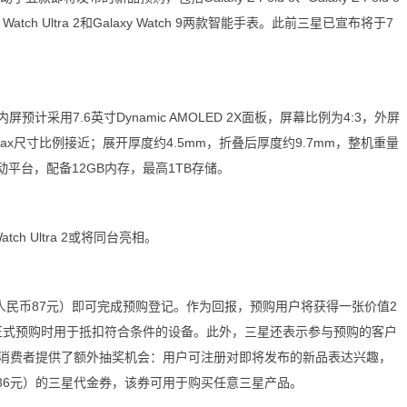
xy Watch Ultra 2和Galaxy Watch 9两款智能手表。此前三星已宣布将于7
内屏预计采用7.6英寸Dynamic AMOLED 2X面板，屏幕比例为4:3，外屏
X Max尺寸比例接近；展开厚度约4.5mm，折叠后厚度约9.7mm，整机重量
）移动平台，配备12GB内存，最高1TB存储。
tch Ultra 2或将同台亮相。
民币87元）即可完成预购登记。作为回报，预购用户将获得一张价值2
在正式预购时用于抵扣符合条件的设备。此外，三星还表示参与预购的客户
消费者提供了额外抽奖机会：用户可注册对即将发布的新品表达兴趣，
436元）的三星代金券，该券可用于购买任意三星产品。