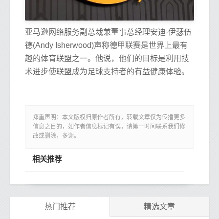
亚马逊网络服务副总裁兼董事总经理安迪·伊瑟伍
德(Andy Isherwood)声称德甲联赛是世界上最有
趣的体育联盟之一。他说，他们的目标是利用技
术进步使联盟成为足球支持者的有益健康体验。
郑重声明：本文版权归原作者所有，转载文章仅为传播更多
信息之目的，如作者信息标记有误，请第一时间联系我们修
改或删除，多谢。
相关推荐
热门推荐
精选文章