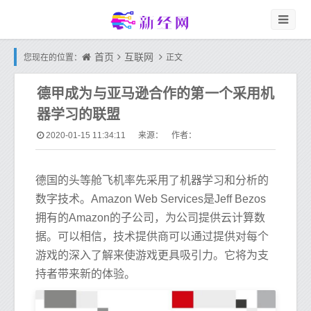
首页
互联网
您现在的位置：
正文
德甲成为与亚马逊合作的第一个采用机
器学习的联盟
2020-01-15 11:34:11
来源： 作者：
德国的头等舱飞机率先采用了机器学习和分析的
数字技术。Amazon Web Services是Jeff Bezos
拥有的Amazon的子公司，为公司提供云计算数
据。可以相信，技术提供商可以通过提供对每个
游戏的深入了解来使游戏更具吸引力。它将为支
持者带来新的体验。