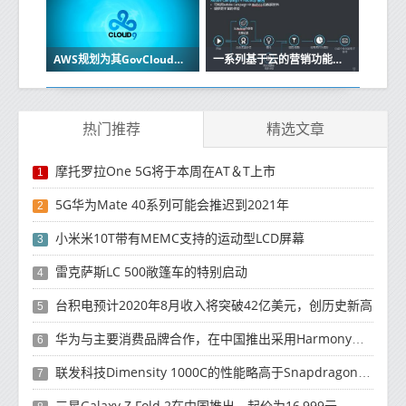
AWS规划为其GovCloud服务启动新区域
一系列基于云的营销功能整合到了所谓的Adobe Experience Cloud中
热门推荐
精选文章
摩托罗拉One 5G将于本周在AT＆T上市
1
5G华为Mate 40系列可能会推迟到2021年
2
小米米10T带有MEMC支持的运动型LCD屏幕
3
雷克萨斯LC 500敞篷车的特别启动
4
台积电预计2020年8月收入将突破42亿美元，创历史新高
5
华为与主要消费品牌合作，在中国推出采用HarmonyOS 2.0的智能家居产品
6
联发科技Dimensity 1000C的性能略高于Snapdragon 765G
7
三星Galaxy Z Fold 2在中国推出，起价为16,999元