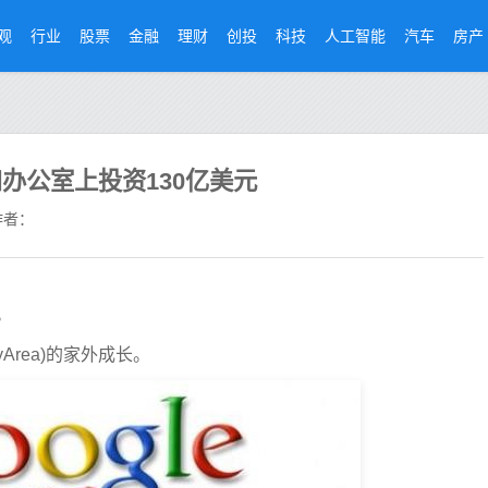
观
行业
股票
金融
理财
创投
科技
人工智能
汽车
房产
办公室上投资130亿美元
者：
。
yArea)的家外成长。