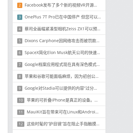
Facebook发布了多个新的视频VR开源工具
2
OnePlus 7T Pro已在中国停产 但您可以在印度购买
3
蔡司全画幅紧凑型相机Zeiss ZX1可以预定了
4
Dixons Carphone因网络攻击而被罚款50万英镑
5
SpaceX简化Elon Musk航天公司的快速指南
6
Google档案应用程式现在具有深色模式和更好的离线播放控制
7
苹果和谷歌可能面临麻烦，因为初创公司寻求对其应用内购买系统进行调查
8
Google对Stadia可以提供的内容“过分承诺”：两位首席执行官
9
苹果的可折叠iPhone是真正的设备。目前处于原型阶段
10
MauiKit旨在带来可在Linux和Android上运行的应用程序
11
这些时髦的“护目镜”旨在阻止手指触摸您的眼睛
12