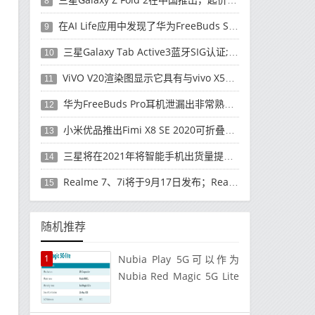
8
在AI Life应用中发现了华为FreeBuds Studio耳机
9
三星Galaxy Tab Active3蓝牙SIG认证; 发布可能快要结束了
10
ViVO V20渲染图显示它具有与vivo X50 Pro类似的后部设计
11
华为FreeBuds Pro耳机泄漏出非常熟悉的设计
12
小米优品推出Fimi X8 SE 2020可折叠无人机
13
三星将在2021年将智能手机出货量提高至3亿部
14
Realme 7、7i将于9月17日发布；Realme 7i的完整规格并导致泄漏
15
随机推荐
1
Nubia Play 5G可以作为
Nubia Red Magic 5G Lite
在全球市场推出