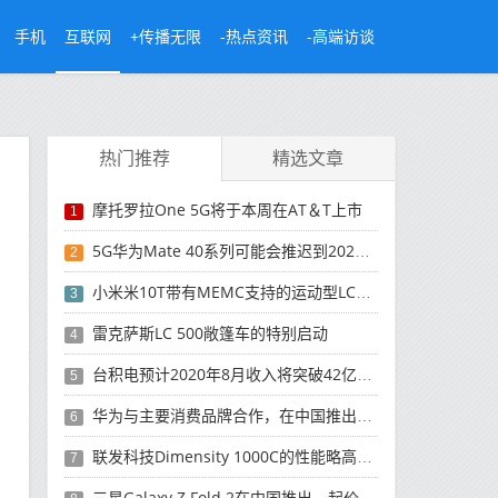
手机
互联网
+传播无限
-热点资讯
-高端访谈
热门推荐
精选文章
摩托罗拉One 5G将于本周在AT＆T上市
1
5G华为Mate 40系列可能会推迟到2021年
2
小米米10T带有MEMC支持的运动型LCD屏幕
3
雷克萨斯LC 500敞篷车的特别启动
4
台积电预计2020年8月收入将突破42亿美元，创历史新高
5
华为与主要消费品牌合作，在中国推出采用HarmonyOS 2.0的智能家居产品
6
联发科技Dimensity 1000C的性能略高于Snapdragon 765G
7
三星Galaxy Z Fold 2在中国推出，起价为16,999元