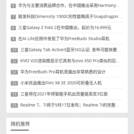
华为与主要消费品牌合作，在中国推出采用HarmonyOS 2.0的智能家居产品
6
联发科技Dimensity 1000C的性能略高于Snapdragon 765G
7
三星Galaxy Z Fold 2在中国推出，起价为16,999元
8
在AI Life应用中发现了华为FreeBuds Studio耳机
9
三星Galaxy Tab Active3蓝牙SIG认证; 发布可能快要结束了
10
ViVO V20渲染图显示它具有与vivo X50 Pro类似的后部设计
11
华为FreeBuds Pro耳机泄漏出非常熟悉的设计
12
小米优品推出Fimi X8 SE 2020可折叠无人机
13
三星将在2021年将智能手机出货量提高至3亿部
14
Realme 7、7i将于9月17日发布；Realme 7i的完整规格并导致泄漏
15
随机推荐