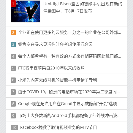
1
Umidigi Bison坚固的智能手机出现在新的
渲染图中，于8月17日发布
企业正在使用更多的云服务十分之一的企业在公司外部共享文档
2
零售商在寻求灵活性时会考虑使用混合云
3
每个人都希望有一种有效的方式来存储密码因此我们都使用密码管理服务
4
FTC将审查苹果自2010年以来的收购
5
小米为内置无线耳机的智能手机申请了专利
6
由于COVID 19，欧洲的电话市场在2020年第二季度同比下降了24％
7
Google现在允许用户在Gmail中显示或隐藏“开会”选项
8
市场上大多数新的Android手机都配备了红外线冲击波或红外线冲击波
9
Facebook挽救了取消视频业务的MTV节目
10