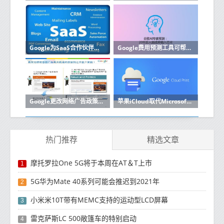
Google为SaaS合作伙伴启动了新的云计划
Google费用预测工具可帮助企业改善预算云成本
Google更改网络广告政策以符合欧盟的GDPR
苹果iCloud取代Microsoft Azure缺席Google Cloud
热门推荐
精选文章
摩托罗拉One 5G将于本周在AT＆T上市
1
5G华为Mate 40系列可能会推迟到2021年
2
小米米10T带有MEMC支持的运动型LCD屏幕
3
雷克萨斯LC 500敞篷车的特别启动
4