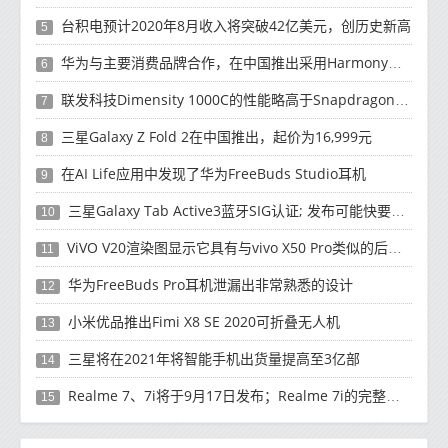
台积电预计2020年8月收入将突破42亿美元，创历史新高
5
华为与主要消费品牌合作，在中国推出采用HarmonyOS 2.0的智能家居产品
6
联发科技Dimensity 1000C的性能略高于Snapdragon 765G
7
三星Galaxy Z Fold 2在中国推出，起价为16,999元
8
在AI Life应用中发现了华为FreeBuds Studio耳机
9
三星Galaxy Tab Active3蓝牙SIG认证; 发布可能快要结束了
10
ViVO V20渲染图显示它具有与vivo X50 Pro类似的后部设计
11
华为FreeBuds Pro耳机泄漏出非常熟悉的设计
12
小米优品推出Fimi X8 SE 2020可折叠无人机
13
三星将在2021年将智能手机出货量提高至3亿部
14
Realme 7、7i将于9月17日发布；Realme 7i的完整规格并导致泄漏
15