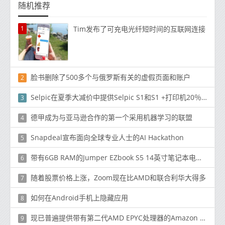
随机推荐
1
Tim发布了可充电光纤短时间的互联网连接
脸书删除了500多个与俄罗斯有关的虚假页面和账户
2
Selpic在夏季大减价中提供Selpic S1和S1 +打印机20％的折扣
3
德甲成为与亚马逊合作的第一个采用机器学习的联盟
4
Snapdeal宣布面向全球专业人士的AI Hackathon
5
带有6GB RAM的Jumper EZbook S5 14英寸笔记本电脑现价$ 179.99 /£138.85
6
随着股票价格上涨，Zoom现在比AMD和联合利华大得多
7
如何在Android手机上隐藏应用
8
现已普遍提供带有第二代AMD EPYC处理器的Amazon EC2 C5a实例
9