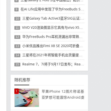
8
在AI Life应用中发现了华为FreeBuds Studio耳机
9
三星Galaxy Tab Active3蓝牙SIG认证; 发布可能快要结束了
10
ViVO V20渲染图显示它具有与vivo X50 Pro类似的后部设计
11
华为FreeBuds Pro耳机泄漏出非常熟悉的设计
12
小米优品推出Fimi X8 SE 2020可折叠无人机
13
三星将在2021年将智能手机出货量提高至3亿部
14
Realme 7、7i将于9月17日发布；Realme 7i的完整规格并导致泄漏
15
随机推荐
1
苹果iPhone 12图片称诺基
亚梦想可能震惊Android虔
诚者