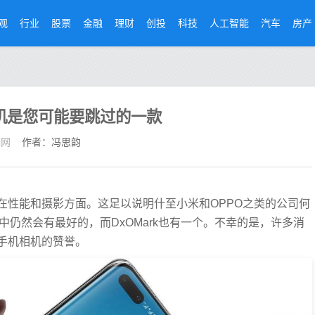
观
行业
股票
金融
理财
创投
科技
人工智能
汽车
房产
手机是您可能要跳过的一款
经网
作者：冯思韵
性能和​​摄影方面。这足以说明什至小米和OPPO之类的公司何
表中仍然会有最好的，而DxOMark也有一个。不幸的是，许多消
手机相机的赞誉。