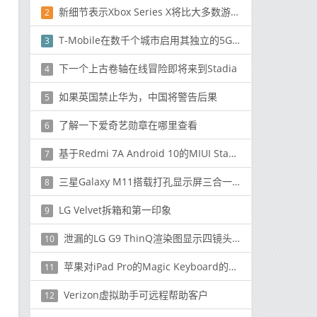
新细节表示Xbox Series X将比大多数游戏PC强大
2
T-Mobile在数千个城市启用其独立的5G网络
3
下一个上古卷轴在线冒险即将来到Stadia
4
如果英国禁止华为，中国将警告后果
5
了解一下爱奇艺勋章在哪里查看
6
基于Redmi 7A Android 10的MIUI Stable更新开始在印度推出
7
三星Galaxy M11搭载打孔显示屏三合一相机：价格规格
8
LG Velvet拆箱和第一印象
9
泄漏的LG G9 ThinQ渲染图显示四镜头设置与缺口显示屏
10
苹果对iPad Pro的Magic Keyboard的第一个反应在这里
11
Verizon虚拟助手可远程帮助客户
12