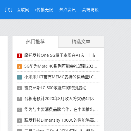
手机
互联网
+传播无限
-热点资讯
-高端访谈
热门推荐
精选文章
摩托罗拉One 5G将于本周在AT＆T上市
1
5G华为Mate 40系列可能会推迟到2021年
2
小米米10T带有MEMC支持的运动型LCD屏幕
3
雷克萨斯LC 500敞篷车的特别启动
4
台积电预计2020年8月收入将突破42亿美元，创历史新高
5
华为与主要消费品牌合作，在中国推出采用HarmonyOS 2.0的智能家居产品
6
联发科技Dimensity 1000C的性能略高于Snapdragon 765G
7
三星Galaxy Z Fold 2在中国推出，起价为16,999元