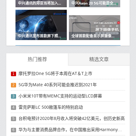
中兴通讯的郑亚当将加入小米，担任智能手机部门负责人
中兴Axon 20 5G可能是全球首款显示屏相机智能手机
中兴通讯宣布首款屏下照相手机发布
全球首款配备显示屏摄像头的5G智能手机将于9月发布
热门推荐
精选文章
摩托罗拉One 5G将于本周在AT＆T上市
1
5G华为Mate 40系列可能会推迟到2021年
2
小米米10T带有MEMC支持的运动型LCD屏幕
3
雷克萨斯LC 500敞篷车的特别启动
4
台积电预计2020年8月收入将突破42亿美元，创历史新高
5
华为与主要消费品牌合作，在中国推出采用HarmonyOS 2.0的智能家居产品
6