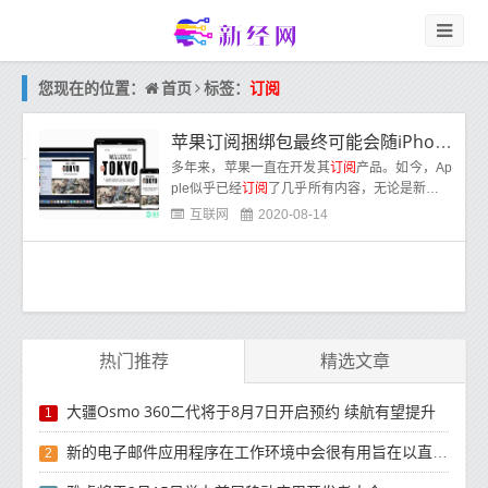
首页
您现在的位置：
标签：
订阅
苹果订阅捆绑包最终可能会随iPhone 12一起发布
多年来，苹果一直在开发其
订阅
产品。如今，Ap
ple似乎已经
订阅
了几乎所有内容，无论是新闻，
音乐，游戏，甚至现在是电视，如果您对Apple
互联网
2020-08-14
生态
热门推荐
精选文章
大疆Osmo 360二代将于8月7日开启预约 续航有望提升
1
新的电子邮件应用程序在工作环境中会很有用旨在以直观方式组织电子邮件收件箱的新功能
2