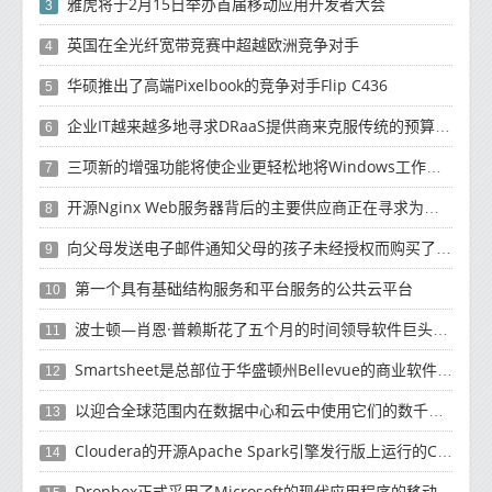
雅虎将于2月15日举办首届移动应用开发者大会
3
英国在全光纤宽带竞赛中超越欧洲竞争对手
4
华硕推出了高端Pixelbook的竞争对手Flip C436
5
企业IT越来越多地寻求DRaaS提供商来克服传统的预算资源和复杂性挑战
6
三项新的增强功能将使企业更轻松地将Windows工作负载迁移到云
7
开源Nginx Web服务器背后的主要供应商正在寻求为未来10年的增长提供资金
8
向父母发送电子邮件通知父母的孩子未经授权而购买了有关如何退款的产品
9
第一个具有基础结构服务和平台服务的公共云平台
10
波士顿—肖恩·普赖斯花了五个月的时间领导软件巨头SAP的云计算工作
11
Smartsheet是总部位于华盛顿州Bellevue的商业软件制造商
12
以迎合全球范围内在数据中心和云中使用它们的数千名客户
13
Cloudera的开源Apache Spark引擎发行版上运行的Cloud Dataflow版本
14
Dropbox正式​​采用了Microsoft的现代应用程序的移动计算方法