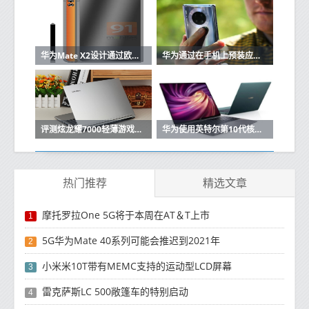
华为Mate X2设计通过欧洲认证上市
华为通过在手机上预装应用来弥补Play商店的不足
评测炫龙耀7000轻薄游戏本怎么样以及华为MateBook 13如何
华为使用英特尔第10代核心CPU升级MateBook X Pro 2020
热门推荐
精选文章
摩托罗拉One 5G将于本周在AT＆T上市
1
5G华为Mate 40系列可能会推迟到2021年
2
小米米10T带有MEMC支持的运动型LCD屏幕
3
雷克萨斯LC 500敞篷车的特别启动
4