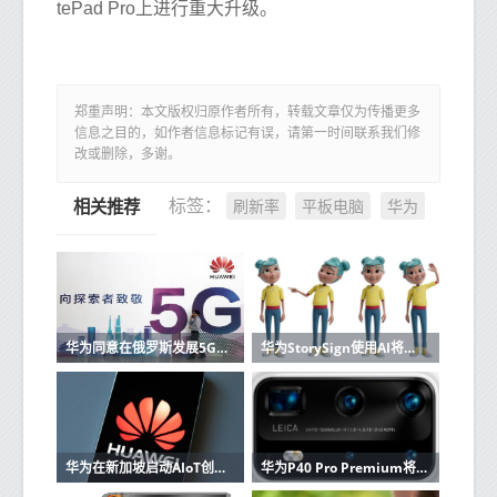
tePad Pro上进行重大升级。
郑重声明：本文版权归原作者所有，转载文章仅为传播更多
信息之目的，如作者信息标记有误，请第一时间联系我们修
改或删除，多谢。
刷新率
平板电脑
华为
标签：
相关推荐
华为同意在俄罗斯发展5G可以在具有电信MTS的下一代蜂窝网络上运行
华为StorySign使用AI将儿童读物翻译成手语
华为在新加坡启动AIoT创新训练营
华为P40 Pro Premium将加入P40和P40 Pro具有10倍变焦摄像头