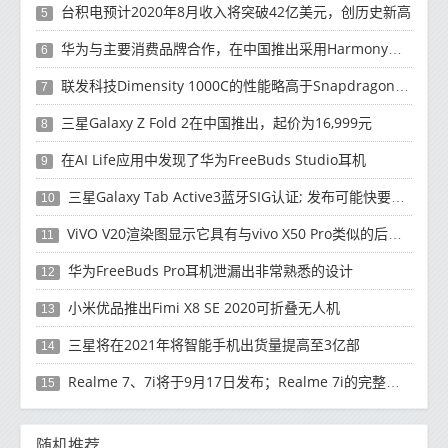
台积电预计2020年8月收入将突破42亿美元，创历史新高
5
华为与主要消费品牌合作，在中国推出采用HarmonyOS 2.0的智能家居产品
6
联发科技Dimensity 1000C的性能略高于Snapdragon 765G
7
三星Galaxy Z Fold 2在中国推出，起价为16,999元
8
在AI Life应用中发现了华为FreeBuds Studio耳机
9
三星Galaxy Tab Active3蓝牙SIG认证; 发布可能快要结束了
10
ViVO V20渲染图显示它具有与vivo X50 Pro类似的后部设计
11
华为FreeBuds Pro耳机泄漏出非常熟悉的设计
12
小米优品推出Fimi X8 SE 2020可折叠无人机
13
三星将在2021年将智能手机出货量提高至3亿部
14
Realme 7、7i将于9月17日发布；Realme 7i的完整规格并导致泄漏
15
随机推荐