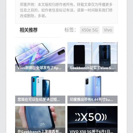
郑重声明：本文版权归原作者所有，转载文章仅为传播更多
信息之目的，如作者信息标记有误，请第一时间联系我们修
改或删除，多谢。
X50e 5G
Vivo
标签：
相关推荐
Vivo刚刚在全球发布了Apex 2020智能手机
Geekbench证实了Vivo S6 5G的Exynos 980 5G处理器
您现在可以在印度通过短信购买Vivo手机
印度推出带有6.44英寸Super AMOLED显示屏，32MP双前置摄像头的Vivo V19：价格，规格
在Geekbench上发现具有Snapdragon 720G，8GB RAM的新Vivo手机
VIVO X50 5G将于6月1日正式上市