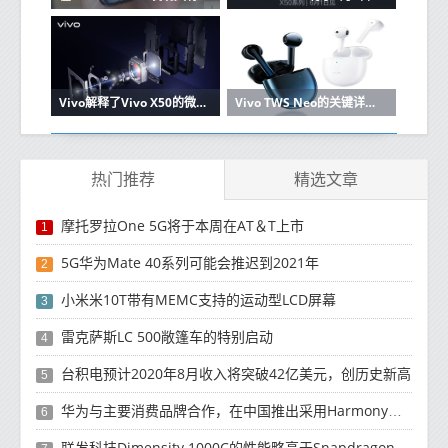
Vivo解释了Vivo X50的微型云台相机如何工作
Vivo TWS Neo的关键详细信息出现在Vivo的在线商店中
热门推荐
精选文章
摩托罗拉One 5G将于本周在AT＆T上市
1
5G华为Mate 40系列可能会推迟到2021年
2
小米米10T带有MEMC支持的运动型LCD屏幕
3
雷克萨斯LC 500敞篷车的特别启动
4
台积电预计2020年8月收入将突破42亿美元，创历史新高
5
华为与主要消费品牌合作，在中国推出采用HarmonyOS 2.0的智能家居产品
6
联发科技Dimensity 1000C的性能略高于Snapdragon 765G