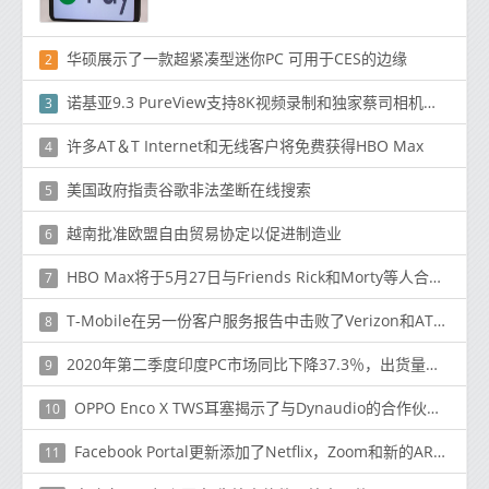
华硕展示了一款超紧凑型迷你PC 可用于CES的边缘
2
诺基亚9.3 PureView支持8K视频录制和独家蔡司相机效果：报告
3
许多AT＆T Internet和无线客户将免费获得HBO Max
4
美国政府指责谷歌非法垄断在线搜索
5
越南批准欧盟自由贸易协定以促进制造业
6
HBO Max将于5月27日与Friends Rick和Morty等人合作推出
7
T-Mobile在另一份客户服务报告中击败了Verizon和AT＆T
8
2020年第二季度印度PC市场同比下降37.3％，出货量为210万台
9
OPPO Enco X TWS耳塞揭示了与Dynaudio的合作伙伴关系
10
Facebook Portal更新添加了Netflix，Zoom和新的AR故事
11