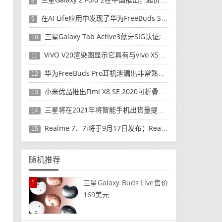
8
在AI Life应用中发现了华为FreeBuds Studio耳机
9
三星Galaxy Tab Active3蓝牙SIG认证; 发布可能快要结束了
10
ViVO V20渲染图显示它具有与vivo X50 Pro类似的后部设计
11
华为FreeBuds Pro耳机泄漏出非常熟悉的设计
12
小米优品推出Fimi X8 SE 2020可折叠无人机
13
三星将在2021年将智能手机出货量提高至3亿部
14
Realme 7、7i将于9月17日发布；Realme 7i的完整规格并导致泄漏
15
随机推荐
1
三星Galaxy Buds Live售价
169美元