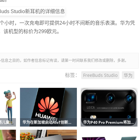
，可使用8个小时，一次充电即可提供24小时不间断的音乐表演。华为凭
该机型的标价为299欧元。
多信息之目的，如作者信息标记有误，请第一时间联系我们修改或删除，多谢。
FreeBuds Studio
华为
标签：
华为StorySign使用AI将儿童读物翻译成手语
华为在新加坡启动AIoT创新训练营
华为P40 Pro Premium将加入P40和P40 Pro具有10倍变焦摄像头