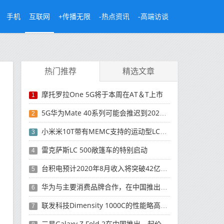
手机
互联网
+传播无限
-热点资讯
-高端访谈
热门推荐
精选文章
摩托罗拉One 5G将于本周在AT＆T上市
1
5G华为Mate 40系列可能会推迟到2021年
2
小米米10T带有MEMC支持的运动型LCD屏幕
3
雷克萨斯LC 500敞篷车的特别启动
4
台积电预计2020年8月收入将突破42亿美元，创历史新高
5
华为与主要消费品牌合作，在中国推出采用HarmonyOS 2.0的智能家居产品
6
联发科技Dimensity 1000C的性能略高于Snapdragon 765G
7
三星Galaxy Z Fold 2在中国推出，起价为16,999元