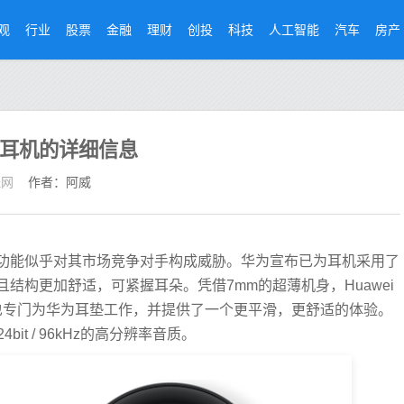
观
行业
股票
金融
理财
创投
科技
人工智能
汽车
房产
io新耳机的详细信息
经网
作者：阿威
功能似乎对其市场竞争对手构成威胁。华为宣布已为耳机采用了
结构更加舒适，可紧握耳朵。凭借7mm的超薄机身，Huawei
外观。它也专门为华为耳垫工作，并提供了一个更平滑，更舒适的体验。
4bit / 96kHz的高分辨率音质。