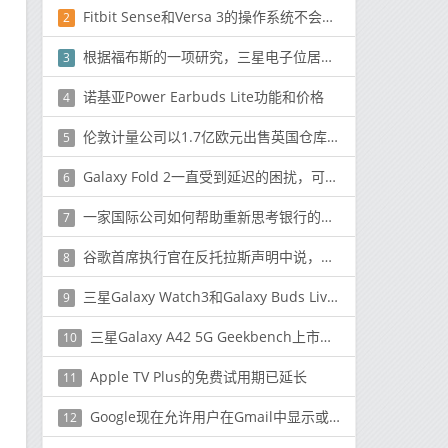
Fitbit Sense和Versa 3的操作系统不会在早期的智能手表中出现
2
根据福布斯的一项研究，三星电子位居世界最佳雇主第一名
3
诺基亚Power Earbuds Lite功能和价格
4
伦敦计量公司以1.7亿欧元出售英国仓库资产
5
Galaxy Fold 2一直受到延迟的困扰，可能会错过三星的下一次Unpacked活动
6
一家国际公司如何帮助重新思考银行的传统IT
7
谷歌首席执行官在反托拉斯声明中说，谷歌搜索无处不在
8
三星Galaxy Watch3和Galaxy Buds Live分别在印度推出，价格分别为29,990卢比和14,990卢比。
9
三星Galaxy A42 5G Geekbench上市发现; 可以由金鱼草690加油
10
Apple TV Plus的免费试用期已延长
11
Google现在允许用户在Gmail中显示或隐藏“开会”选项
12