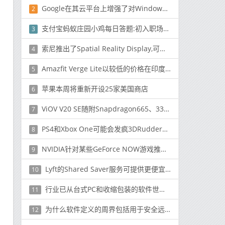
Google在其云平台上增强了对Windows的支持
2
支付宝蚂蚁庄园小鸡每日答题:初入职场的小明想开始对工资理财
3
索尼推出了Spatial Reality Display,可让创作者以3D方式将他们的想法变为现实
4
Amazfit Verge Lite以较低的价格在印度重新推出。4999（〜$ 66）
5
苹果本周将重新开设25家美国商店
6
ViOV V20 SE随附Snapdragon665、33W充电支持
7
PS4和Xbox One可能会发疯3DRudder虚拟现实脚控制器
8
NVIDIA针对某些GeForce NOW游戏推出了DLSS 2.0，并增加了21种新游戏
9
Lyft的Shared Saver服务可提供更便宜的乘车服务 但您需要走一点路
10
行业已从台式PC和收缩包装的软件世界演变为万维网和云
11
为什么软件定义的周界包括用于安全远程访问的VPN
12