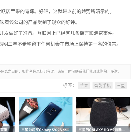
将再次跃居苹果的青睐。好吧，这就是以前的趋势所暗示的。
意味着该公司的产品受到了观众的好评。
系列的开发做好了准备。互联网上已经有几条谣言和泄密事件。
表明三星不希望留下任何机会在市场上保持第一名的位置。
多信息之目的，如作者信息标记有误，请第一时间联系我们修改或删除，多谢。
苹果
智能手机
三星
标签：
蒂姆和三星签署5G协议首批设备已在2019年
三星为购买Galaxy S9和Note 9的用户提供高达200欧元的报销
三星的GALAXY HOME智能音箱在UNPACKED 2019上没有亮相