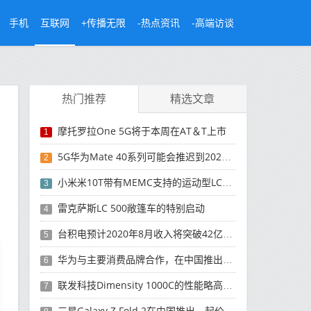
手机
互联网
+传播无限
-热点资讯
-高端访谈
热门推荐
精选文章
摩托罗拉One 5G将于本周在AT＆T上市
1
5G华为Mate 40系列可能会推迟到2021年
2
小米米10T带有MEMC支持的运动型LCD屏幕
3
雷克萨斯LC 500敞篷车的特别启动
4
台积电预计2020年8月收入将突破42亿美元，创历史新高
5
华为与主要消费品牌合作，在中国推出采用HarmonyOS 2.0的智能家居产品
6
联发科技Dimensity 1000C的性能略高于Snapdragon 765G
7
三星Galaxy Z Fold 2在中国推出，起价为16,999元