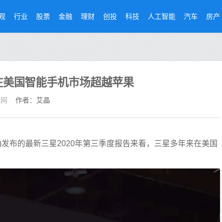
观
行业
股票
金融
理财
创投
科技
人工智能
汽车
房产
度在美国智能手机市场超越苹果
经网
作者：艾晶
ea Herald)发布的最新三星2020年第三季度报告来看，三星多年来在美国