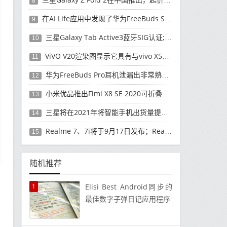
8
在AI Life应用中发现了华为FreeBuds Studio耳机
9
三星Galaxy Tab Active3蓝牙SIG认证; 发布可能快要结束了
10
ViVO V20渲染图显示它具有与vivo X50 Pro类似的后部设计
11
华为FreeBuds Pro耳机泄漏出非常熟悉的设计
12
小米优品推出Fimi X8 SE 2020可折叠无人机
13
三星将在2021年将智能手机出货量提高至3亿部
14
Realme 7、7i将于9月17日发布；Realme 7i的完整规格并导致泄漏
15
随机推荐
1
Elisi Best Android同步的
最佳数字子弹日记应用程序