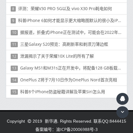
评测：荣耀V30 PRO 5G以及 vivo X30 Pro耗电如何
8
科普iPhone 6如何才能显示更大缩略图默认的很小及iPhone6手机怎么快速刷新App Store
9
据报道，折叠式iPhone正在测试中，可能会在2022年9月发布
10
三星Galaxy S20预览：高刷新率和剃须刀薄边框
11
泄漏揭示了关于荣耀10X Lite的所有了解
12
Galaxy M51和M31s正在开发中，将配备128 GB板载内存
13
OnePlus Z将于7月10日作为OnePlus Nord首次亮相
14
科普8个iPhone防盗秘籍详解及苹果Siri怎么用
15
新华通.
Copyright
2019
Rights Reserved. 联系QQ:8444415
备案编号：渝ICP备20006988号-3