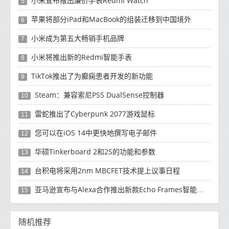
小米宣布推出廉价手表Redmi Watch
5
苹果将部分iPad和MacBook的组装迁移到中国境外
6
小米成为第五大畅销手机品牌
7
小米将推出新的Redmi智能手表
8
TikTok推出了为癫痫患者开发的新功能
9
Steam：兼容索尼PS5 DualSense控制器
10
雷蛇推出了Cyber​​punk 2077游戏鼠标
11
您可以在iOS 14中更快地撰写电子邮件
12
华硕Tinkerboard 2和2S的功能和参数
13
台积电将采用2nm MBCFET技术提上议事日程
14
亚马逊宣布与Alexa合作推出新款Echo Frames智能眼镜
15
随机推荐