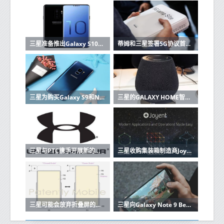
三星准备推出Galaxy S10这里有功能和价格
蒂姆和三星签署5G协议首批设备已在2019年
三星为购买Galaxy S9和Note 9的用户提供高达200欧元的报销
三星的GALAXY HOME智能音箱在UNPACKED 2019上没有亮相
三星与PTC携手开展新的物联网计划
三星收购集装箱制造商Joyent将建立自己的云
三星可能会放弃折叠屏的移动体验
三星向Galaxy Note 9 Beta测试仪推出稳定的Android 10更新