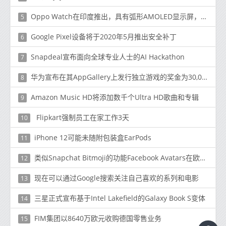
Oppo Watch在印度推出，具有弧形AMOLED显示屏，续航时间长达21天
5
Google Pixel设备将于2020年5月推出安全补丁
6
Snapdeal宣布面向全球专业人士的AI Hackathon
7
华为宣布在其AppGallery上发行独立游戏的奖金为30,000欧元
8
Amazon Music HD将添加数千个Ultra HD歌曲和专辑
9
Flipkart强制员工在家工作3天
10
iPhone 12可能未随附包装盒EarPods
11
类似Snapchat Bitmoji的功能Facebook Avatars在欧洲推出
12
现在可以通过Google搜索关注自己喜欢的系列和电影
13
三星正式宣布基于Intel Lakefield的Galaxy Book S变体
14
FIM集团以8640万欧元收购德国零售业务
15