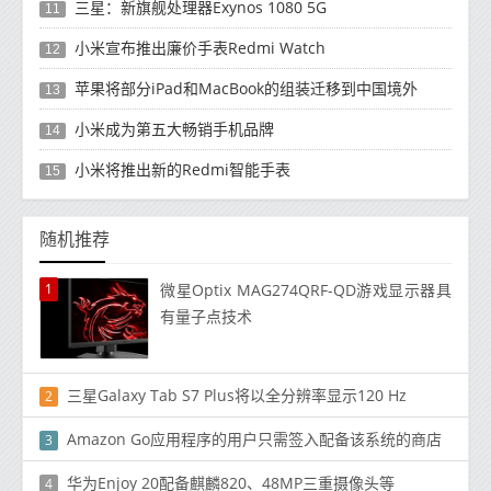
三星：新旗舰处理器Exynos 1080 5G
11
小米宣布推出廉价手表Redmi Watch
12
苹果将部分iPad和MacBook的组装迁移到中国境外
13
小米成为第五大畅销手机品牌
14
小米将推出新的Redmi智能手表
15
随机推荐
1
微星Optix MAG274QRF-QD游戏显示器具
有量子点技术
三星Galaxy Tab S7 Plus将以全分辨率显示120 Hz
2
Amazon Go应用程序的用户只需签入配备该系统的商店
3
华为Enjoy 20配备麒麟820、48MP三重摄像头等
4