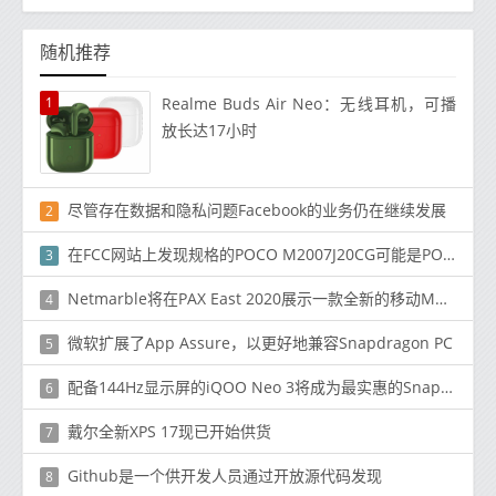
随机推荐
1
Realme Buds Air Neo：无线耳机，可播
放长达17小时
尽管存在数据和隐私问题Facebook的业务仍在继续发展
2
在FCC网站上发现规格的POCO M2007J20CG可能是POCO X3
3
Netmarble将在PAX East 2020展示一款全新的移动MARVEL游戏
4
微软扩展了App Assure，以更好地兼容Snapdragon PC
5
配备144Hz显示屏的iQOO Neo 3将成为最实惠的Snapdragon 865手机
6
戴尔全新XPS 17现已开始供货
7
Github是一个供开发人员通过开放源代码发现
8