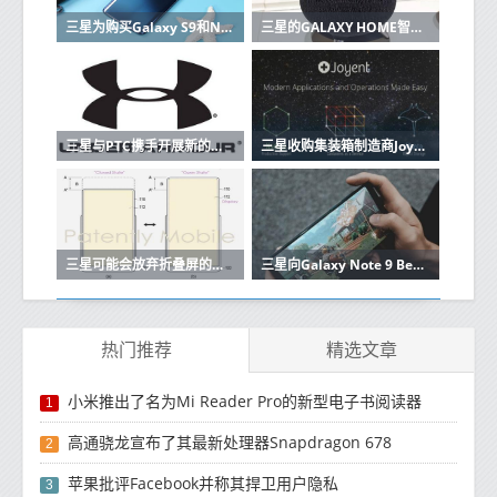
三星为购买Galaxy S9和Note 9的用户提供高达200欧元的报销
三星的GALAXY HOME智能音箱在UNPACKED 2019上没有亮相
三星与PTC携手开展新的物联网计划
三星收购集装箱制造商Joyent将建立自己的云
三星可能会放弃折叠屏的移动体验
三星向Galaxy Note 9 Beta测试仪推出稳定的Android 10更新
热门推荐
精选文章
小米推出了名为Mi Reader Pro的新型电子书阅读器
1
高通骁龙宣布了其最新处理器Snapdragon 678
2
苹果批评Facebook并称其捍卫用户隐私
3