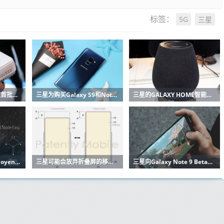
5G
三星
标签：
蒂姆和三星签署5G协议首批设备已在2019年
三星为购买Galaxy S9和Note 9的用户提供高达200欧元的报销
三星的GALAXY HOME智能音箱在UNPACKED 2019上没有亮相
三星收购集装箱制造商Joyent将建立自己的云
三星可能会放弃折叠屏的移动体验
三星向Galaxy Note 9 Beta测试仪推出稳定的Android 10更新