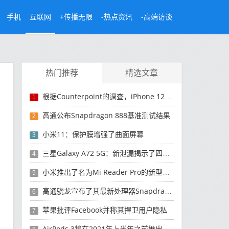
手机
互联网
+传播无限
-热点资讯
-高端访谈
热门推荐
精选文章
根据Counterpoint的调查，iPhone 12是10月最畅销的5G手机
1
高通公布Snapdragon 888基准测试结果
2
小米11：保护膜增强了曲面屏幕
3
三星Galaxy A72 5G：新泄漏揭示了四摄像头
4
小米推出了名为Mi Reader Pro的新型电子书阅读器
5
高通骁龙宣布了其最新处理器Snapdragon 678
6
苹果批评Facebook并称其捍卫用户隐私
7
AirPods 3将在2021年上半年之前推出