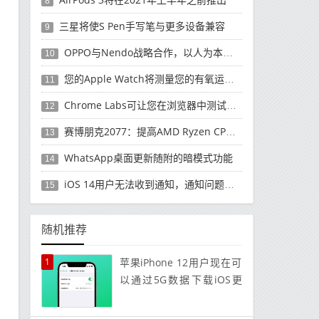
8
三星将使S Pen手写笔与更多设备兼容
9
OPPO与Nendo战略合作，以人为本的设计理念
10
您的Apple Watch将测量您的有氧运动能力
11
Chrome Labs可让您在浏览器中测试功能
12
赛博朋克2077：提高AMD Ryzen CPU的性能
13
WhatsApp桌面更新随附的暗模式功能
14
iOS 14用户无法收到通知，通知问题可能是由蓝牙引起的
15
随机推荐
1
苹果iPhone 12用户现在可
以通过5G数据下载iOS更
新；这是启用它的方法