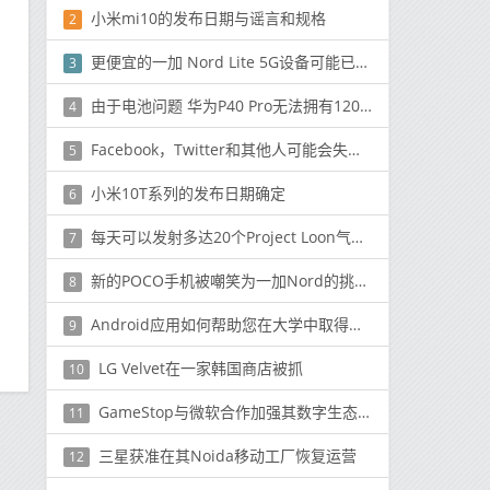
小米mi10的发布日期与谣言和规格
2
更便宜的一加 Nord Lite 5G设备可能已经在生产中
3
由于电池问题 华为P40 Pro无法拥有120Hz刷新率屏幕
4
Facebook，Twitter和其他人可能会失去诉讼保护
5
小米10T系列的发布日期确定
6
每天可以发射多达20个Project Loon气球以在农村地区提供Internet服务
7
新的POCO手机被嘲笑为一加Nord的挑战者
8
Android应用如何帮助您在大学中取得成功
9
LG Velvet在一家韩国商店被抓
10
GameStop与微软合作加强其数字生态系统
11
三星获准在其Noida移动工厂恢复运营
12