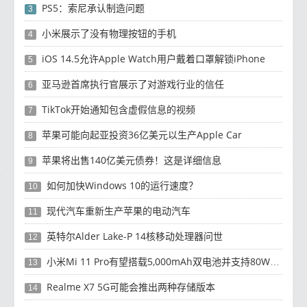
PS5：索尼承认制造问题
3
小米展示了没有物理按钮的手机
4
iOS 14.5允许Apple Watch用户戴着口罩解锁iPhone
5
亚马逊首席执行官展示了对游戏行业的信任
6
TikTok开始通知包含虚假信息的视频
7
苹果可能向起亚投资36亿美元以生产Apple Car
8
苹果将​​出售140亿美元债券！这是详细信息
9
如何加快Windows 10的运行速度？
10
现代汽车重新生产苹果的电动汽车
11
英特尔Alder Lake-P 14核移动处理器问世
12
小米Mi 11 Pro有望搭载5,000mAh双电池并支持80W快速充电
13
Realme X7 5G可能会推出两种存储版本
14