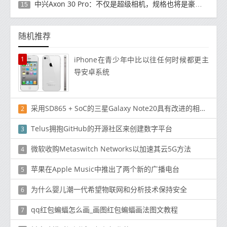
中兴Axon 30 Pro：不仅是超级相机，规格也将是豪华的
15
随机推荐
1
iPhone在青少年中比以往任何时候都更主
导安卓系统
采用SD865 + SoC的三星Galaxy Note20具有改进的相机对焦能力
2
Telus拥抱GitHub的开源社区来创建数字平台
3
微软收购Metaswitch Networks以加速其云5G方法
4
苹果在Apple Music中推出了两个新的广播电台
5
为什么婴儿潮一代希望物联网和分析技术保持安全
6
qq红包蝙蝠怎么画_画图红包蝙蝠画法图文教程
7